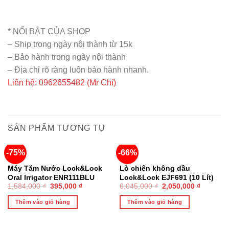
* NỔI BẬT CỦA SHOP
– Ship trong ngày nội thành từ 15k
– Bảo hành trong ngày nội thành
– Địa chỉ rõ ràng luôn bảo hành nhanh.
Liên hệ: 0962655482 (Mr Chí)
SẢN PHẨM TƯƠNG TỰ
-75%
-66%
Máy Tăm Nước Lock&Lock
Lò chiên không dầu
Oral Irrigator ENR111BLU
Lock&Lock EJF691 (10 Lít)
1,584,000
₫
395,000
₫
6,045,000
₫
2,050,000
₫
Hàng chính hãng
Hàng Chính Hãng
Thêm vào giỏ hàng
Thêm vào giỏ hàng