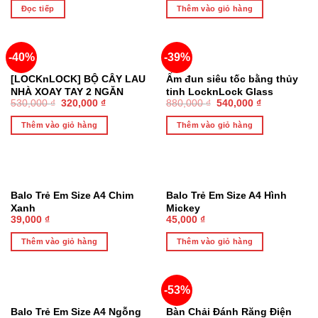
Steam Air Fryer 7L –
Steam Air Fryer 7L – EJF881
Đọc tiếp
Thêm vào giỏ hàng
EJF881IVY (Ngà)
(Đen)
-40%
-39%
[LOCKnLOCK] BỘ CÂY LAU
Ấm đun siêu tốc bằng thủy
NHÀ XOAY TAY 2 NGĂN
tinh LocknLock Glass
530,000
₫
320,000
₫
880,000
₫
540,000
₫
SWEEPY ETM971 – Chính
Electric Kettle 1.8L có đèn
Hãng
led và lưới lọc EJK256BLK –
Thêm vào giỏ hàng
Thêm vào giỏ hàng
Chính hãng
Balo Trẻ Em Size A4 Chim
Balo Trẻ Em Size A4 Hình
Xanh
Mickey
39,000
₫
45,000
₫
Thêm vào giỏ hàng
Thêm vào giỏ hàng
-53%
Balo Trẻ Em Size A4 Ngỗng
Bàn Chải Đánh Răng Điện