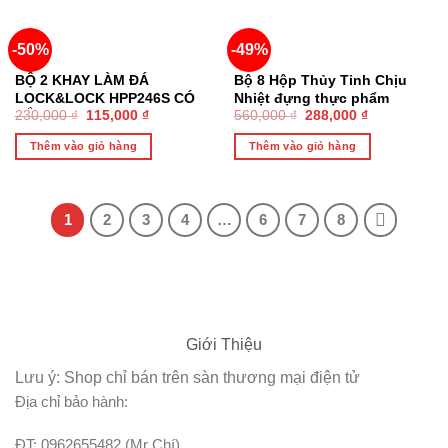
-50%
-49%
BỘ 2 KHAY LÀM ĐÁ
Bộ 8 Hộp Thủy Tinh Chịu
LOCK&LOCK HPP246S CÓ
Nhiệt đựng thực phẩm
230,000
₫
115,000
₫
560,000
₫
288,000
₫
NẮP
Lock&Lock LLG821YX3 –
Hàng chính hãng
Thêm vào giỏ hàng
Thêm vào giỏ hàng
1
2
3
4
…
6
7
8
Giới Thiệu
Lưu ý: Shop chỉ bán trên sàn thương mại điện tử
Địa chỉ bảo hành:
ĐT: 0962655482 (Mr Chí)