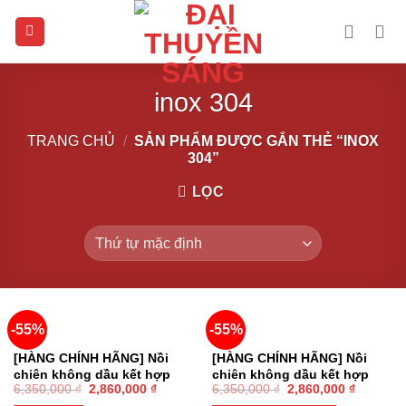
Skip
to
content
inox 304
TRANG CHỦ
/
SẢN PHẨM ĐƯỢC GẮN THẺ “INOX
304”
LỌC
-55%
-55%
HẾT HÀNG
[HÀNG CHÍNH HÃNG] Nồi
[HÀNG CHÍNH HÃNG] Nồi
chiên không dầu kết hợp
chiên không dầu kết hợp
6,350,000
₫
2,860,000
₫
6,350,000
₫
2,860,000
₫
chức năng hấp Lock&Lock
chức năng hấp Lock&Lock