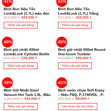
-51%
-51%
Bình Đun Siêu Tốc
Bình Đun Siêu Tốc
Lock&Lock (1.7L) màu đen
Lock&Lock (1.7L) Trắng
873,000
₫
429,000
₫
873,000
₫
429,000
₫
EJK738BLK – Chính Hãng
EJK738WHT – Chính Hãng
Thêm vào giỏ hàng
Thêm vào giỏ hàng
-60%
-59%
Bình giữ nhiệt 430ml
Bình giữ nhiệt 500ml Round
Lock&Lock Cylinder Bottle
One-touch Tumbler
556,000
₫
220,000
₫
470,000
₫
195,000
₫
LHC4145SLV, Hàng chính
LocknLock Chính hãng Màu
hãng, mạ đồng đặc biệt,
trắng LHC3296WHT
Thêm vào giỏ hàng
Thêm vào giỏ hàng
INOX 304
-59%
-41%
Bình Giữ Nhiệt Giant
Bình nước nhựa Soft Enjoy
Vacuum Hot Tank 1.5L, Màu
– Hiệu P&Q, P-1740VOL , P-
1,061,000
₫
430,000
₫
100,000
₫
59,000
₫
Xanh Ánh Vàng Sapphire
1740PINK, 500ML
Gold – LocknLock
Thêm vào giỏ hàng
Lựa chọn các tùy chọn
LHC1412SG – Chính Hãng