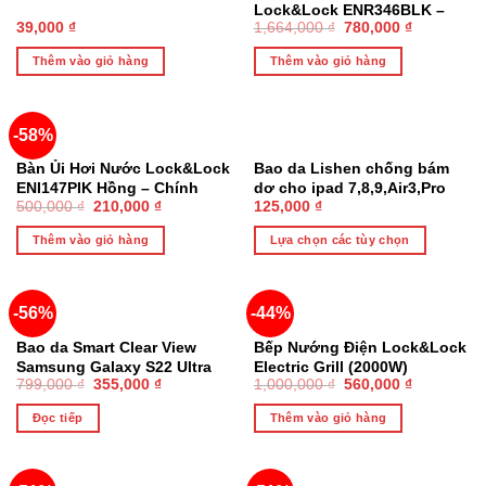
Lock&Lock ENR346BLK –
39,000
₫
1,664,000
₫
780,000
₫
Sạc Không Dây Đen
Thêm vào giỏ hàng
Thêm vào giỏ hàng
-58%
Bàn Ủi Hơi Nước Lock&Lock
Bao da Lishen chống bám
ENI147PIK Hồng – Chính
dơ cho ipad 7,8,9,Air3,Pro
500,000
₫
210,000
₫
125,000
₫
Hãng
cho màng hình 10.2/10.5
Thêm vào giỏ hàng
Lựa chọn các tùy chọn
-56%
-44%
HẾT HÀNG
Bao da Smart Clear View
Bếp Nướng Điện Lock&Lock
Samsung Galaxy S22 Ultra
Electric Grill (2000W)
799,000
₫
355,000
₫
1,000,000
₫
560,000
₫
Nắp Lật Kiêm Ví Đựng Thẻ
EJG231- Chính Hãng
Đọc tiếp
Thêm vào giỏ hàng