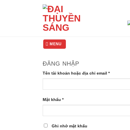
Skip
to
content
MENU
ĐĂNG NHẬP
Tên tài khoản hoặc địa chỉ email
*
Mật khẩu
*
Ghi nhớ mật khẩu