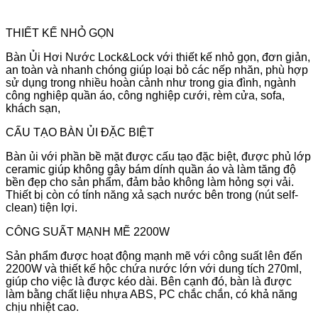
THIẾT KẾ NHỎ GỌN
Bàn Ủi Hơi Nước Lock&Lock với thiết kế nhỏ gọn, đơn giản,
an toàn và nhanh chóng giúp loại bỏ các nếp nhăn, phù hợp
sử dụng trong nhiều hoàn cảnh như trong gia đình, ngành
công nghiệp quần áo, công nghiệp cưới, rèm cửa, sofa,
khách sạn,
CẤU TẠO BÀN ỦI ĐẶC BIỆT
Bàn ủi với phần bề mặt được cấu tạo đặc biệt, được phủ lớp
ceramic giúp không gây bám dính quần áo và làm tăng độ
bền đẹp cho sản phẩm, đảm bảo không làm hỏng sợi vải.
Thiết bị còn có tính năng xả sạch nước bên trong (nút self-
clean) tiện lợi.
CÔNG SUẤT MẠNH MẼ 2200W
Sản phẩm được hoạt động mạnh mẽ với công suất lên đến
2200W và thiết kế hộc chứa nước lớn với dung tích 270ml,
giúp cho việc là được kéo dài. Bên cạnh đó, bàn là được
làm bằng chất liệu nhựa ABS, PC chắc chắn, có khả năng
chịu nhiệt cao.