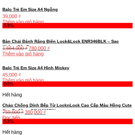
Balo Trẻ Em Size A4 Ngỗng
39,000
₫
Thêm vào giỏ hàng
-53%
Bàn Chải Đánh Răng Điện Lock&Lock ENR346BLK – Sạc
Không Dây Đen
1,664,000
₫
780,000
₫
Thêm vào giỏ hàng
Balo Trẻ Em Size A4 Hình Mickey
45,000
₫
Thêm vào giỏ hàng
-50%
Hết hàng
Chảo Chống Dính Bếp Từ LocknLock Cao Cấp Màu Hồng Cute
Size To 26cm CSU1263PIK
759,000
₫
380,000
₫
Đọc tiếp
-53%
Hết hàng