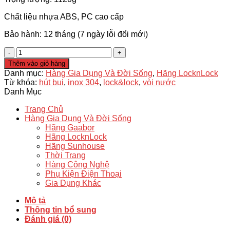
Chất liệu nhựa ABS, PC cao cấp
Bảo hành: 12 tháng (7 ngày lỗi đổi mới)
Bàn
Ủi
Thêm vào giỏ hàng
Hơi
Danh mục:
Hàng Gia Dụng Và Đời Sống
,
Hãng LocknLock
Nước
Từ khóa:
hút bụi
,
inox 304
,
lock&lock
,
vòi nước
Lock&Lock
Danh Mục
ENI147PIK
Hồng
Trang Chủ
-
Hàng Gia Dụng Và Đời Sống
Chính
Hãng Gaabor
Hãng
Hãng LocknLock
số
Hãng Sunhouse
lượng
Thời Trang
Hàng Công Nghệ
Phụ Kiện Điện Thoại
Gia Dụng Khác
Mô tả
Thông tin bổ sung
Đánh giá (0)