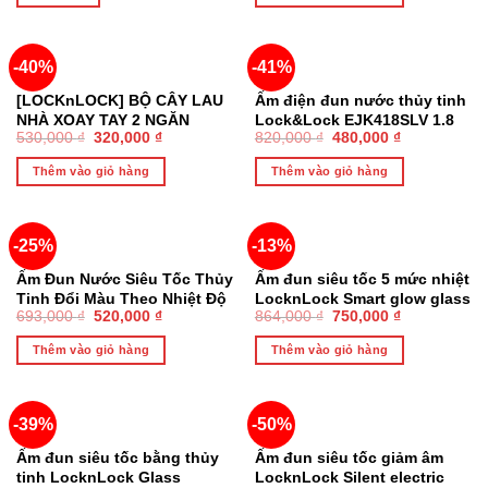
-40%
-41%
[LOCKnLOCK] BỘ CÂY LAU
Ấm điện đun nước thủy tinh
NHÀ XOAY TAY 2 NGĂN
Lock&Lock EJK418SLV 1.8
530,000
₫
320,000
₫
820,000
₫
480,000
₫
SWEEPY ETM971 – Chính
lít
Hãng
Thêm vào giỏ hàng
Thêm vào giỏ hàng
-25%
-13%
Ấm Đun Nước Siêu Tốc Thủy
Ấm đun siêu tốc 5 mức nhiệt
Tinh Đổi Màu Theo Nhiệt Độ
LocknLock Smart glow glass
693,000
₫
520,000
₫
864,000
₫
750,000
₫
LocknLock EJK341 – Hiện
electric kettle 1.7L
Đại, An Toàn
EJK276GRY
Thêm vào giỏ hàng
Thêm vào giỏ hàng
-39%
-50%
Ấm đun siêu tốc bằng thủy
Ấm đun siêu tốc giảm âm
tinh LocknLock Glass
LocknLock Silent electric