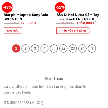
-49%
-51%
HẾT HÀNG
Bàn phím laptop Sony Vaio
Bàn Ủi Hơi Nước Cầm Tay
SVE15 ĐEN
LocknLock ENI216BLK
235,000
₫
120,000
₫
2,540,000
₫
1,250,000
₫
(270ml) – Máy Ủi Quần Áo
Hút Vải Thông Minh Cao Cấp
Đọc tiếp
Thêm vào giỏ hàng
Chính Hãng
1
2
3
4
…
22
23
24
Giới Thiệu
Lưu ý: Shop chỉ bán trên sàn thương mại điện tử
Địa chỉ bảo hành:
ĐT: 0962655482 (Mr Chí)