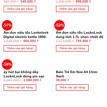
880,000
₫
540,000
₫
1,800,000
₫
899,000
₫
Electric Kettle 1.8L có đèn
kettle 1.2L- Màu trắng
led và lưới lọc EJK256BLK –
EJK216WHT
Thêm vào giỏ hàng
Thêm vào giỏ hàng
Chính hãng
-57%
-52%
Ấm đun siêu tốc Locknlock
Ấm đun siêu tốc LocknLock
Digital electric kettle 1850-
dung tích 1.7L chọn nhiệt độ
1,539,000
₫
660,000
₫
1,573,000
₫
754,400
₫
2200W,1.7L – EJK226
sôi, giữ nhiệt sau khi đun
EJK136SLV – Chính Hãng
Thêm vào giỏ hàng
Thêm vào giỏ hàng
-59%
áy hút bụi không dây
Balo Trẻ Em Size A4 Chim
LocknLock dùng pin sạc
Xanh
6,367,000
₫
2,580,000
₫
39,000
₫
150W, máy hút bụi cầm tay,
gọn nhẹ ENV151 – Chính
Thêm vào giỏ hàng
Thêm vào giỏ hàng
Hãng