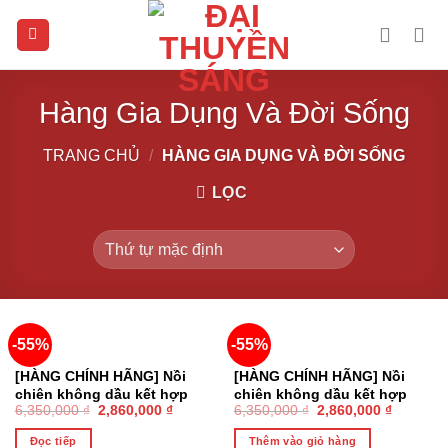
Skip
to
content
Hàng Gia Dụng Và Đời Sống
TRANG CHỦ
/
HÀNG GIA DỤNG VÀ ĐỜI SỐNG
LỌC
-55%
-55%
HẾT HÀNG
[HÀNG CHÍNH HÃNG] Nồi
[HÀNG CHÍNH HÃNG] Nồi
chiên không dầu kết hợp
chiên không dầu kết hợp
6,350,000
₫
2,860,000
₫
6,350,000
₫
2,860,000
₫
chức năng hấp Lock&Lock
chức năng hấp Lock&Lock
Steam Air Fryer 7L –
Steam Air Fryer 7L – EJF881
Đọc tiếp
Thêm vào giỏ hàng
EJF881IVY (Ngà)
(Đen)