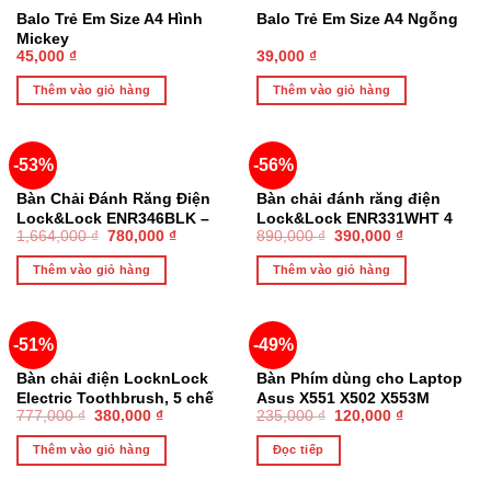
Balo Trẻ Em Size A4 Hình
Balo Trẻ Em Size A4 Ngỗng
Mickey
45,000
₫
39,000
₫
Thêm vào giỏ hàng
Thêm vào giỏ hàng
-53%
-56%
Bàn Chải Đánh Răng Điện
Bàn chải đánh răng điện
Lock&Lock ENR346BLK –
Lock&Lock ENR331WHT 4
1,664,000
₫
780,000
₫
890,000
₫
390,000
₫
Sạc Không Dây Đen
chế độ làm sạch, dung
lượng 1500mAh
Thêm vào giỏ hàng
Thêm vào giỏ hàng
-51%
-49%
HẾT HÀNG
Bàn chải điện LocknLock
Bàn Phím dùng cho Laptop
Electric Toothbrush, 5 chế
Asus X551 X502 X553M
777,000
₫
380,000
₫
235,000
₫
120,000
₫
độ làm sạch , kèm 2 đầu thay
TP550 F554 F555 K501
– ENR321BLK
X502C X502CA X553 K555
Thêm vào giỏ hàng
Đọc tiếp
X551C X551CA X551M X551
MA F55