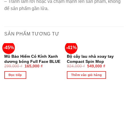
– Tránh làm rơi hoặc va chạm mạnh lên sản phẩm, không
để sản phẩm gần lửa.
SẢN PHẨM TƯƠNG TỰ
-45%
-41%
HẾT HÀNG
Mũ Bảo Hiểm Có Kính Xanh
Bộ cây lau nhà xoay tay
dương bóng Full Face BLUE
Compact Spin Mop
299,000
₫
165,000
₫
924,000
₫
549,000
₫
SEA Thời trang cá tính Mẫu
LocknLock – ETM466
mới 2023 Chính Hãng
Đọc tiếp
Thêm vào giỏ hàng