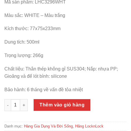
Mã sản phẩm: LHC3296WHT
Màu sắc: WHITE – Màu trắng
Kích thước: 77x75x233mm
Dung tích: 500ml
Trọng lượng: 266g
Chất liệu: Thân thép không gỉ SUS304; Nắp: nhựa PP;
Gioăng và đế lót bình: silicone
Bảo hành: 6 tháng về vấn đề tỏa nhiệt
Bình giữ nhiệt 500ml Round One-touch Tumbler LocknLock C
Thêm vào giỏ hàng
Danh mục:
Hàng Gia Dụng Và Đời Sống
,
Hãng LocknLock