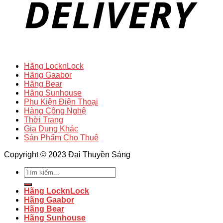
Hãng LocknLock
Hãng Gaabor
Hãng Bear
Hãng Sunhouse
Phụ Kiện Điện Thoại
Hàng Công Nghệ
Thời Trang
Gia Dụng Khác
Sản Phẩm Cho Thuê
Copyright © 2023 Đại Thuyền Sáng
Tìm
kiếm:
Hãng LocknLock
Hãng Gaabor
Hãng Bear
Hãng Sunhouse