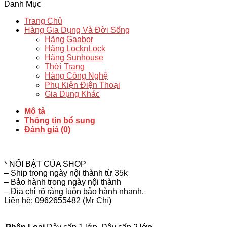
móc
Danh Mục
treo
quần
Trang Chủ
áo
Hàng Gia Dụng Và Đời Sống
số
Hãng Gaabor
lượng
Hãng LocknLock
Hãng Sunhouse
Thời Trang
Hàng Công Nghệ
Phụ Kiện Điện Thoại
Gia Dụng Khác
Mô tả
Thông tin bổ sung
Đánh giá (0)
* NỔI BẬT CỦA SHOP
– Ship trong ngày nội thành từ 35k
– Bảo hành trong ngày nội thành
– Địa chỉ rõ ràng luôn bảo hành nhanh.
Liên hệ: 0962655482 (Mr Chí)