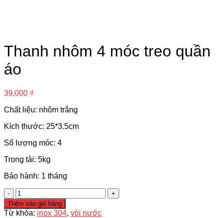
Thanh nhôm 4 móc treo quần
áo
39,000
₫
Chất liệu: nhôm trắng
Kích thước: 25*3.5cm
Số lượng móc: 4
Trọng tải: 5kg
Bảo hành: 1 tháng
Thanh
nhôm
Thêm vào giỏ hàng
4
Từ khóa:
inox 304
,
vòi nước