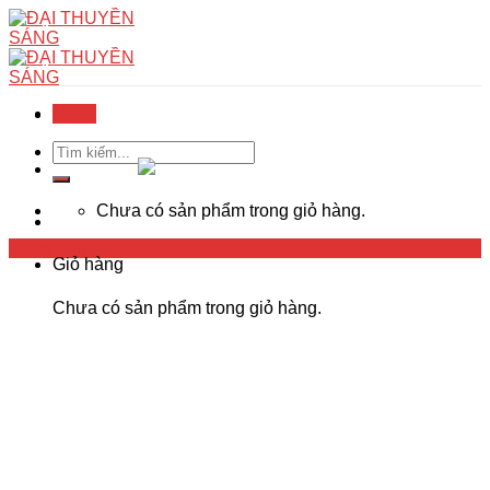
Skip
to
content
Menu
Menu
Tìm
kiếm:
Chưa có sản phẩm trong giỏ hàng.
Trang chủ
Giỏ hàng
Chưa có sản phẩm trong giỏ hàng.