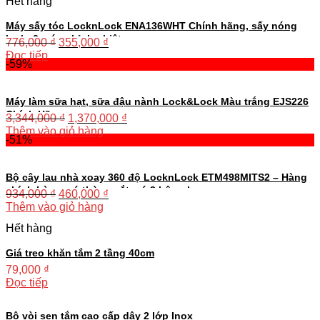
Hết hàng
Máy sấy tóc LocknLock ENA136WHT Chính hãng, sấy nóng
lạnh, 3 mức chỉnh nhiệt
776,000
₫
355,000
₫
Đọc tiếp
-59%
Máy làm sữa hạt, sữa đậu nành Lock&Lock Màu trắng EJS226
Chính Hãng
3,344,000
₫
1,370,000
₫
Thêm vào giỏ hàng
-51%
Bộ cây lau nhà xoay 360 độ LocknLock ETM498MITS2 – Hàng
chính hàng, có thùng vắt, có 3 bông lau
934,000
₫
460,000
₫
Thêm vào giỏ hàng
Hết hàng
Giá treo khăn tắm 2 tầng 40cm
79,000
₫
Đọc tiếp
Bộ vòi sen tắm cao cấp dây 2 lớp Inox