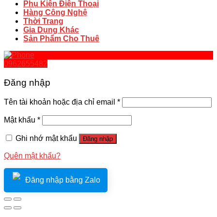
Phụ Kiện Điện Thoại
Hàng Công Nghệ
Thời Trang
Gia Dụng Khác
Sản Phẩm Cho Thuê
0962655482
Đăng nhập
Tên tài khoản hoặc địa chỉ email
*
Mật khẩu
*
Ghi nhớ mật khẩu
Đăng nhập
Quên mật khẩu?
Đăng nhập bằng Zalo