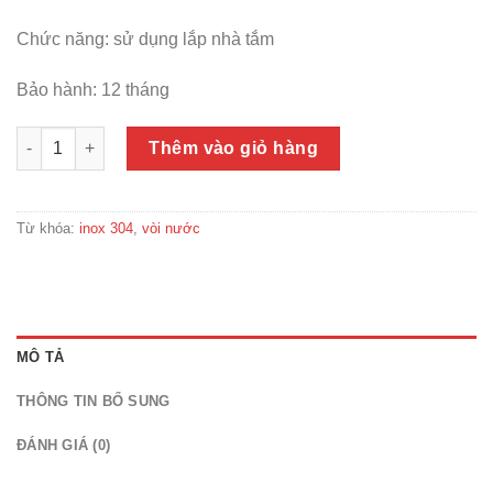
Chức năng: sử dụng lắp nhà tắm
Bảo hành: 12 tháng
Củ sen đúc nóng lạnh tay lồi Loại 1 số lượng
Thêm vào giỏ hàng
Từ khóa:
inox 304
,
vòi nước
MÔ TẢ
THÔNG TIN BỔ SUNG
ĐÁNH GIÁ (0)