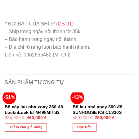
* NỔI BẬT CỦA SHOP (
CS-01)
– Ship trong ngày nội thành từ 35k
– Bảo hành trong ngày nội thành
– Địa chỉ rõ ràng luôn bảo hành nhanh.
Liên hệ: 0962655482 (Mr Chí)
SẢN PHẨM TƯƠNG TỰ
-51%
-43%
HẾT HÀNG
Bộ cây lau nhà xoay 360 độ
Bộ lau nhà xoay 360 độ
LocknLock ETM498MITS2 –
SUNHOUSE KS-CL330S
934,000
₫
460,000
₫
489,000
₫
280,000
₫
Hàng chính hàng, có thùng
Chính hãng
vắt, có 3 bông lau
Thêm vào giỏ hàng
Đọc tiếp