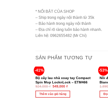
* NỔI BẬT CỦA SHOP
– Ship trong ngày nội thành từ 35k
– Bảo hành trong ngày nội thành
– Địa chỉ rõ ràng luôn bảo hành nhanh.
Liên hệ: 0962655482 (Mr Chí)
SẢN PHẨM TƯƠNG TỰ
-41%
-53%
Bộ cây lau nhà xoay tay Compact
Nồi 
Spin Mop LocknLock – ETM466
Bian
924,000
₫
549,000
₫
1,89
5 lít
Thêm vào giỏ hàng
Đọc