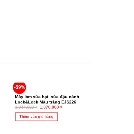
-59%
-54%
Máy làm sữa hạt, sữa đậu nành
Lock&Lock Màu trắng EJS226
3,344,000
₫
1,370,000
₫
Chính Hãng
Thêm vào giỏ hàng
HẾT 