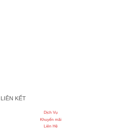
Máy sấy tóc Lockn
ENA136WHT Chính 
776,000
₫
355,000
lạnh, 3 mức chỉnh 
Đọc tiếp
LIÊN KẾT
Dịch Vụ
Khuyến mãi
Liên Hệ