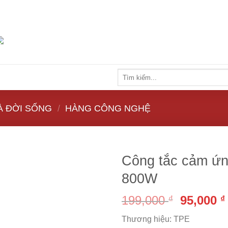
Tìm
kiếm:
À ĐỜI SỐNG
/
HÀNG CÔNG NGHỆ
Công tắc cảm ứn
800W
199,000
95,000
₫
₫
Thương hiệu: TPE