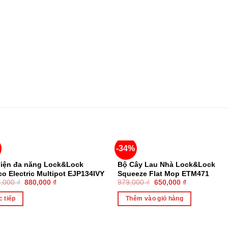
-34%
HẾT HÀNG
điện đa năng Lock&Lock
Bộ Cây Lau Nhà Lock&Lock
co Electric Multipot EJP134IVY
Squeeze Flat Mop ETM471
0,000
₫
880,000
₫
979,000
₫
650,000
₫
, Hàng chính hãng
 tiếp
Thêm vào giỏ hàng