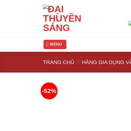
Skip
to
content
MENU
TRANG CHỦ
/
HÀNG GIA DỤNG V
-52%