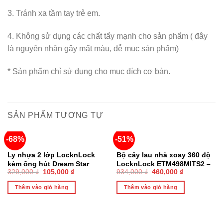
3. Tránh xa tầm tay trẻ em.
4. Không sử dụng các chất tẩy mạnh cho sản phẩm ( đây
là nguyên nhân gây mất màu, dễ mục sản phẩm)
* Sản phẩm chỉ sử dụng cho mục đích cơ bản.
SẢN PHẨM TƯƠNG TỰ
-68%
-51%
Ly nhựa 2 lớp LocknLock
Bộ cây lau nhà xoay 360 độ
kèm ống hút Dream Star
LocknLock ETM498MITS2 –
329,000
₫
105,000
₫
934,000
₫
460,000
₫
Double wall cold cup 750ml
Hàng chính hàng, có thùng
– Màu tím HAP522VOL
vắt, có 3 bông lau
Thêm vào giỏ hàng
Thêm vào giỏ hàng