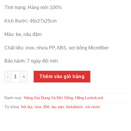
Tình trạng: Hàng mới 100%
Kích thước: 46x27x25cm
Màu: be, nâu đậm
Chất liệu: inox, nhựa PP, ABS, sợi bông Microfiber
Bảo hành: 7 ngày đổi mới
Bộ cây lau nhà xoay tay Compact Spin Mop LocknLock - ETM4
Thêm vào giỏ hàng
Danh mục:
Hàng Gia Dụng Và Đời Sống
,
Hãng LocknLock
Từ khóa:
hút bụi
,
inox 304
,
lau sàn
,
lock&lock
,
vòi nước