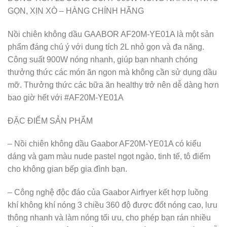
GỌN, XỊN XÒ – HÀNG CHÍNH HÃNG
Nồi chiên không dầu GAABOR AF20M-YE01A là một sản
phẩm đáng chú ý với dung tích 2L nhỏ gọn và đa năng.
Công suất 900W nóng nhanh, giúp bạn nhanh chóng
thưởng thức các món ăn ngon mà không cần sử dụng dầu
mỡ. Thưởng thức các bữa ăn healthy trở nên dễ dàng hơn
bao giờ hết với #AF20M-YE01A
ĐẶC ĐIỂM SẢN PHẨM
– Nồi chiên không dầu Gaabor AF20M-YE01A có kiểu
dáng và gam màu nude pastel ngọt ngào, tinh tế, tô điểm
cho không gian bếp gia đình bạn.
– Công nghệ độc đáo của Gaabor Airfryer kết hợp luồng
khí không khí nóng 3 chiều 360 độ được đốt nóng cao, lưu
thông nhanh và làm nóng tối ưu, cho phép bạn rán nhiều