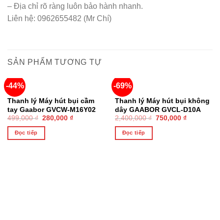
– Địa chỉ rõ ràng luôn bảo hành nhanh.
Liên hệ: 0962655482 (Mr Chí)
SẢN PHẨM TƯƠNG TỰ
-44%
-69%
HẾT HÀNG
HẾT HÀNG
Thanh lý Máy hút bụi cầm
Thanh lý Máy hút bụi không
tay Gaabor GVCW-M16Y02
dây GAABOR GVCL-D10A
499,000
₫
280,000
₫
2,400,000
₫
750,000
₫
dòng DEEP SEA cao cấp
Đọc tiếp
Đọc tiếp