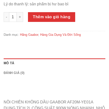
Lý do thanh lý: sản phẩm bị hư bao bì
Thanh Lý Nồi chiên không dầu GAABOR AF20M-YE01A dung tích
Thêm vào giỏ hàng
Danh mục:
Hãng Gaabor
,
Hàng Gia Dụng Và Đời Sống
MÔ TẢ
ĐÁNH GIÁ (0)
NỒI CHIÊN KHÔNG DẦU GAABOR AF20M-YE01A
DUNG TÍCH 2L CÔNG SUẤT 900W NÓNG NHANH, NHỎ