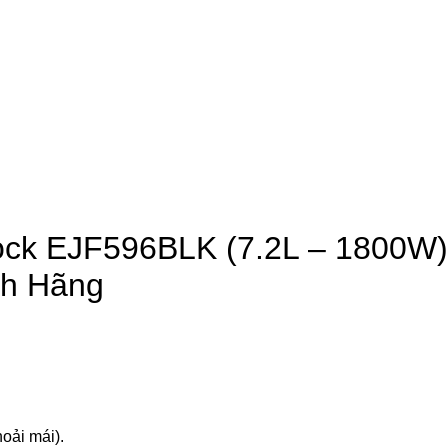
ck EJF596BLK (7.2L – 1800W) 
nh Hãng
oải mái).