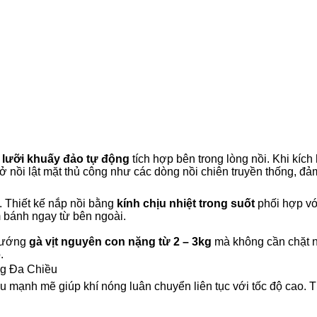
à
lưỡi khuấy đảo tự động
tích hợp bên trong lòng nồi. Khi kích
 nồi lật mặt thủ công như các dòng nồi chiên truyền thống, đả
. Thiết kế nắp nồi bằng
kính chịu nhiệt trong suốt
phối hợp vớ
m bánh ngay từ bên ngoài.
 nướng
gà vịt nguyên con nặng từ 2 – 3kg
mà không cần chặt n
ỏ.
g Đa Chiều
 mạnh mẽ giúp khí nóng luân chuyển liên tục với tốc độ cao. T