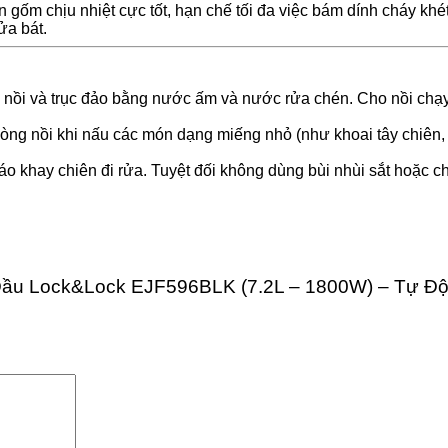
gốm chịu nhiệt cực tốt, hạn chế tối đa việc bám dính cháy khé
ửa bát.
g nồi và trục đảo bằng nước ấm và nước rửa chén. Cho nồi chạ
òng nồi khi nấu các món dạng miếng nhỏ (như khoai tây chiên, l
o khay chiên đi rửa. Tuyệt đối không dùng bùi nhùi sắt hoặc ch
g Dầu Lock&Lock EJF596BLK (7.2L – 1800W) – Tự Đ