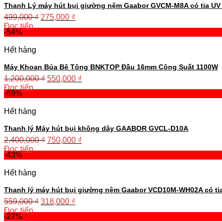
Thanh Lý máy hút bụi giường nệm Gaabor GVCM-M8A có tia UV 
499,000
₫
275,000
₫
Đọc tiếp
-54%
Hết hàng
Máy Khoan Búa Bê Tông BNKTOP Đầu 16mm Công Suất 1100W
1,200,000
₫
550,000
₫
Đọc tiếp
-69%
Hết hàng
Thanh lý Máy hút bụi không dây GAABOR GVCL-D10A
2,400,000
₫
750,000
₫
Đọc tiếp
-43%
Hết hàng
Thanh lý máy hút bụi giường nệm Gaabor VCD10M-WH02A có tia
559,000
₫
318,000
₫
Đọc tiếp
-27%