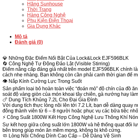
-
Hãng Sunhouse
Tự
Thời Trang
Động
Hàng Công Nghệ
Đảo
Phụ Kiện Điện Thoại
Lật,
Gia Dụng Khác
Kính
Nhìn
Mô tả
Xuyên
Đánh giá (0)
Thấu
-
Hàng
💎 Những Đặc Điểm Nổi Bật Của Lock&Lock EJF596BLK
Chính
🔄 Công Nghệ Tự Động Đảo Lật (Visible Stirring)
Hãng
Điểm nâng cấp đáng giá nhất trên model
EJF596BLK
chính l
số
cách nhẹ nhàng. Bạn không còn cần phải canh thời gian để mở
lượng
👁️ Nắp Kính Cường Lực Trong Suốt
Sản phẩm loại bỏ hoàn toàn việc “đoán mò” độ chín của đồ ăn
soát độ vàng giòn của món khoai tây chiên, gà nướng hay là
🍗 Dung Tích Khủng 7.2L Cho Đại Gia Đình
Với dung tích thực lòng nồi lên tới 7.2 Lít, bạn dễ dàng quay
đông thành viên từ 6 – 8 người hoặc phục vụ các bữa tiệc nh
⚡ Công Suất 1800W Kết Hợp Công Nghệ Lưu Thông Khí Nón
Sự kết hợp giữa công suất lớn 1800W và hệ thống quạt đối lưu
bên trong giúp món ăn mềm mọng, không bị khô cứng.
🧼 Lòng Nồi Chống Dính Cao Cấp – Dễ Dàng Vệ Sinh