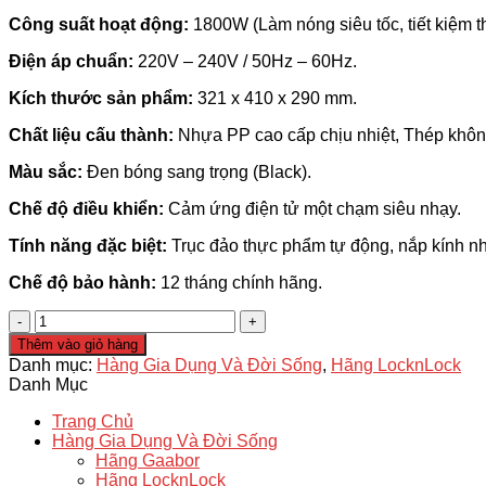
Công suất hoạt động:
1800W (Làm nóng siêu tốc, tiết kiệm th
Điện áp chuẩn:
220V – 240V / 50Hz – 60Hz.
Kích thước sản phẩm:
321 x 410 x 290 mm.
Chất liệu cấu thành:
Nhựa PP cao cấp chịu nhiệt, Thép khôn
Màu sắc:
Đen bóng sang trọng (Black).
Chế độ điều khiển:
Cảm ứng điện tử một chạm siêu nhạy.
Tính năng đặc biệt:
Trục đảo thực phẩm tự động, nắp kính nh
Chế độ bảo hành:
12 tháng chính hãng.
Nồi
Chiên
Thêm vào giỏ hàng
Không
Danh mục:
Hàng Gia Dụng Và Đời Sống
,
Hãng LocknLock
Dầu
Danh Mục
Lock&Lock
EJF596BLK
Trang Chủ
(7.2L
Hàng Gia Dụng Và Đời Sống
-
Hãng Gaabor
1800W)
Hãng LocknLock