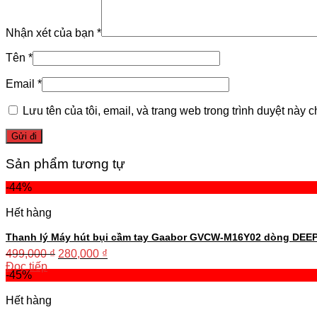
Nhận xét của bạn
*
Tên
*
Email
*
Lưu tên của tôi, email, và trang web trong trình duyệt này ch
Sản phẩm tương tự
-44%
Hết hàng
Thanh lý Máy hút bụi cầm tay Gaabor GVCW-M16Y02 dòng DEEP
499,000
₫
280,000
₫
Đọc tiếp
-45%
Hết hàng