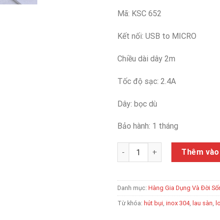
Mã: KSC 652
Kết nối: USB to MICRO
Chiều dài dây 2m
Tốc độ sạc: 2.4A
Dây: bọc dù
Bảo hành: 1 tháng
CÁP SẠC NHANH 2.4A dài 2 mé
Thêm vào
Danh mục:
Hàng Gia Dụng Và Đời Số
Từ khóa:
hút bụi
,
inox 304
,
lau sàn
,
l