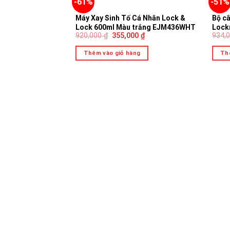
-61%
-51%
Máy Xay Sinh Tố Cá Nhân Lock &
Bộ câ
Lock 600ml Màu trắng EJM436WHT
Lock
920,000
₫
355,000
₫
934,
Chính Hãng
chính
lau
Thêm vào giỏ hàng
Th
 3 TẦNG BẰNG
 LLH1282 ĐÁY TỪ
000
₫
ng