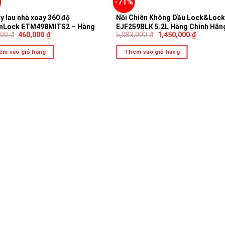
-71%
y lau nhà xoay 360 độ
Nồi Chiên Không Dầu Lock&Loc
nLock ETM498MITS2 – Hàng
EJF259BLK 5.2L Hàng Chính Hãn
000
₫
460,000
₫
5,083,000
₫
1,450,000
₫
 hàng, có thùng vắt, có 3 bông
êm vào giỏ hàng
Thêm vào giỏ hàng