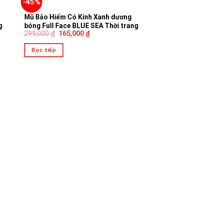
-45%
HẾT HÀNG
k
Mũ Bảo Hiểm Có Kính Xanh dương
g
bóng Full Face BLUE SEA Thời trang
299,000
₫
165,000
₫
cá tính Mẫu mới 2023 Chính Hãng
Đọc tiếp