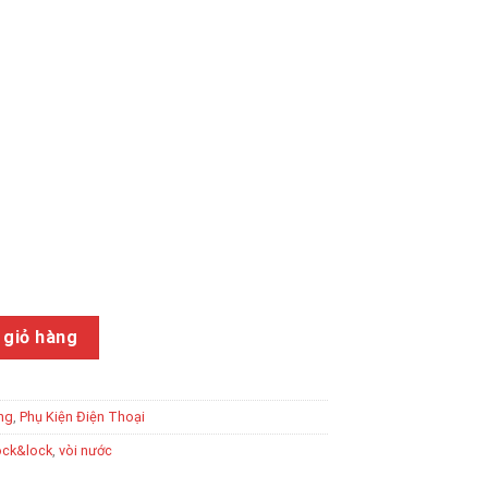
t KAKU KSC 652 USB to MICRO số lượng
 giỏ hàng
ng
,
Phụ Kiện Điện Thoại
ock&lock
,
vòi nước