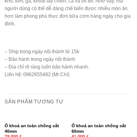
khô, tôm, gà, khoai tây chiên, cá và bít tết. Nhờ vậy, mà
người dùng có thể dễ dàng chế biến được nhiều món ăn
hơn làm phong phú thực đơn bữa cơm hàng ngày cho gia
đình.
– Ship trong ngày nội thành từ 15k
– Bảo hành trong ngày nội thành
– Địa chỉ rõ ràng luôn bảo hành nhanh.
Liên hệ: 0962655482 (Mr Chí)
SẢN PHẨM TƯƠNG TỰ
Ổ khoá an toàn chống cắt
Ổ khoá an toàn chống cắt
40mm
60mm
29,000
₫
41,000
₫