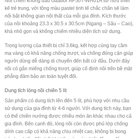
Nồi chiên không dầu Gaabor AF50T-WH01A sở hữu thiết
kế trẻ trung, với tông màu pastel tinh tế chắc chắn sẽ làm
nổi bật không gian nội thất của mỗi gia đình. Kích thước
của nồi khoảng 23.3 x 30.5 x 30.5cm (Ngang – Sâu – Cao),
khá nhỏ gọn và không chiếm nhiều diện tích sử dụng.
Trọng lượng của thiết bị chỉ 3.6kg, kết hợp cùng tay cầm
mạ vàng có khả năng chống trượt, và chống đóng cặn giúp
người dùng dễ dàng di chuyển đến bất cứ đâu. Dưới đáy
nồi có gắn miếng chống trượt, giúp cố định nồi trên bề mặt
phẳng đảm bảo an toàn tuyệt đối.
Dung tích lòng nồi chiên 5 lít
Sản phẩm có dung tích lên đến 5 lít, phù hợp với nhu cầu
sử dụng của gia đình từ 4-6 người. Với dung tích này, bạn
có thể chiên nướng được nhiều món ăn khác nhau cho cả
gia đình. Bên cạnh đó, lòng nồi còn được phủ lớp chống
dính cao cấp có khả năng chịu nhiệt cao, không bị bong