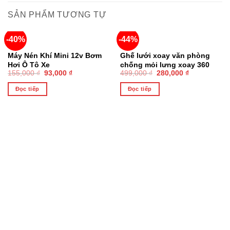
SẢN PHẨM TƯƠNG TỰ
-40%
-44%
HẾT HÀNG
HẾT HÀNG
Máy Nén Khí Mini 12v Bơm
Ghế lưới xoay văn phòng
Hơi Ô Tô Xe
chống mỏi lưng xoay 360
155,000
₫
93,000
₫
499,000
₫
280,000
₫
cao cấp
Đọc tiếp
Đọc tiếp