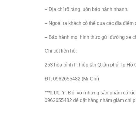
– Địa chỉ rõ ràng luôn bảo hành nhanh.
– Ngoài ra khách có thể qua các đia điểm 
– Bảo hành mọi hình thức gửi đường xe chà
Chi tiết liên hệ:
253 hòa bình F. hiệp tân Q.tân phú Tp Hồ 
ĐT: 0962655482 (Mr Chí)
***𝐋𝐔̛𝐔 𝐘́: Đối với những sản phẩm có kíc
0962655482 để đặt hàng nhằm giảm chi p