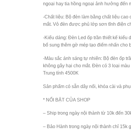
ngoại hay tia hồng ngoại ảnh hưởng đến 
-Chất liệu: Bộ đèn làm bằng chất liệu ca
mắt. Vỏ đèn được phủ lớp sơn tĩnh điện ch
-Kiểu dáng: Đèn Led ốp trần thiết kế kiểu
bổ sung thêm gờ mép tạo điểm nhấn cho 
-Màu sắc ánh sáng tự nhiên: Bộ đèn ốp trầ
không gây hại cho mắt. Đèn có 3 loại mà
Trung tính 4500K
Sản phẩm có sẵn dây nối, khóa cài và phụ k
* NỔI BẬT CỦA SHOP
– Ship trong ngày nội thành từ 10k đến 30
– Bảo Hành trong ngày nội thành chỉ 15k 