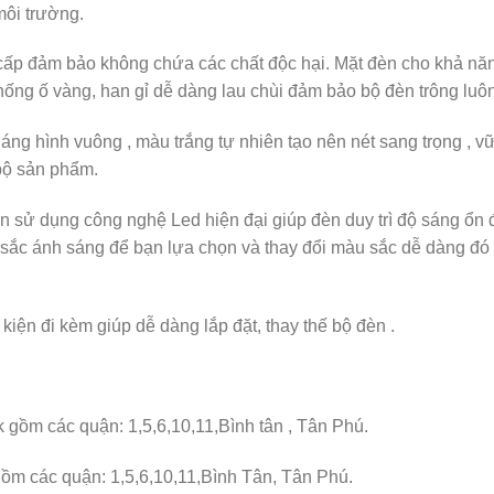
môi trường.
o cấp đảm bảo không chứa các chất độc hại. Mặt đèn cho khả nă
ống ố vàng, han gỉ dễ dàng lau chùi đảm bảo bộ đèn trông luôn
 dáng hình vuông , màu trắng tự nhiên tạo nên nét sang trọng ,
bộ sản phẩm.
n sử dụng công nghệ Led hiện đại giúp đèn duy trì độ sáng ổn đ
u sắc ánh sáng để bạn lựa chọn và thay đổi màu sắc dễ dàng đ
iện đi kèm giúp dễ dàng lắp đặt, thay thế bộ đèn .
k gồm các quận: 1,5,6,10,11,Bình tân , Tân Phú.
gồm các quận: 1,5,6,10,11,Bình Tân, Tân Phú.