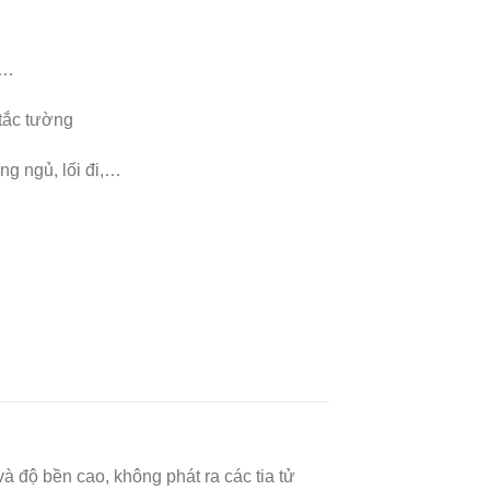
,…
tắc tường
g ngủ, lối đi,…
à độ bền cao, không phát ra các tia tử