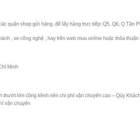
các quận shop gửi hàng, để lấy hàng trực tiếp: Q5, Q6, Q Tân 
nh , xe công nghệ , hay trên web mua online hoặc thỏa thuận q
Chí Minh
h thướt lớn cồng kềnh nên chi phí vận chuyển cao – Qúy Khách vui lòng
hí vận chuyển