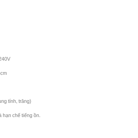
-240V
3cm
ng tính, trăng)
à hạn chế tiếng ồn.