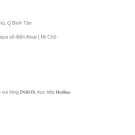
Phú, Q Bình Tân
ua số điện thoại ( Mr Chí)
 𝐈𝐍𝐁𝐎𝐗 trực tiếp 𝐇𝐨𝐭𝐥𝐢𝐧𝐞