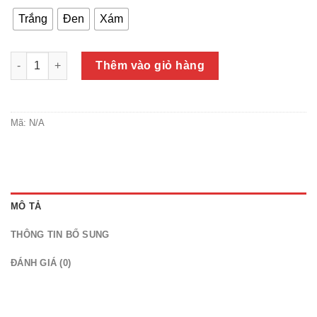
Trắng
Đen
Xám
Chao đèn thả trần hình giọt nước - Chuôi gỗ xi mạ vàng tặng
Thêm vào giỏ hàng
Mã:
N/A
MÔ TẢ
THÔNG TIN BỔ SUNG
ĐÁNH GIÁ (0)