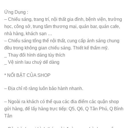
Ứng Dụng :
– Chiếu sáng, trang trí, nội thất gia đình, bệnh viện, trường
học, công sở, trung tâm thương mại, quán bar, quán cafe,
nhà hàng, khách sạn …
– Chiếu sáng tổng thể nội thất, cung cấp ánh sáng chung
đều trong không gian chiếu sáng. Thiết kế thẩm mỹ.
_ Thay đổi hình dáng tùy thích
_ Vệ sinh lau chuỳ dể dàng
* NỔI BẬT CỦA SHOP
– Địa chỉ rõ ràng luôn bảo hành nhanh.
– Ngoài ra khách có thể qua các đia điểm các quận shop
gửi hàng, để lấy hàng trực tiếp: Q5, Q6, Q Tân Phú, Q Bình
Tân