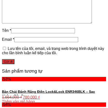
Tên
*
Email
*
Lưu tên của tôi, email, và trang web trong trình duyệt này
cho lần bình luận kế tiếp của tôi.
Sản phẩm tương tự
-53%
Bàn Chải Đánh Răng Điện Lock&Lock ENR346BLK – Sạc
Không Dây Đen
1,664,000
₫
780,000
₫
Thêm vào giỏ hàng
-54%