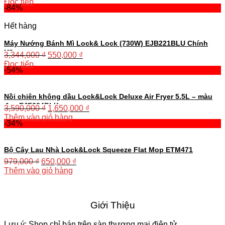
Đọc tiếp
-84%
Hết hàng
Máy Nướng Bánh Mì Lock& Lock (730W) EJB221BLU Chính
Hãng
3,344,000
₫
550,000
₫
Đọc tiếp
-54%
Nồi chiên không dầu Lock&Lock Deluxe Air Fryer 5.5L – màu
đen EJF284BLK
3,590,000
₫
1,650,000
₫
Thêm vào giỏ hàng
-34%
Bộ Cây Lau Nhà Lock&Lock Squeeze Flat Mop ETM471
979,000
₫
650,000
₫
Thêm vào giỏ hàng
Giới Thiệu
Lưu ý: Shop chỉ bán trên sàn thương mại điện tử