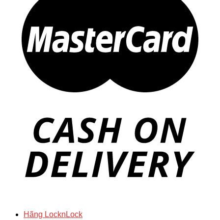
Hãng LocknLock