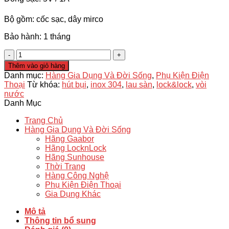
Bộ gồm: cốc sạc, dây mirco
Bảo hành: 1 tháng
Bộ
Sạc
Thêm vào giỏ hàng
Nhanh
Danh mục:
Hàng Gia Dụng Và Đời Sống
,
Phụ Kiện Điện
Vivo
Thoại
Từ khóa:
hút bụi
,
inox 304
,
lau sàn
,
lock&lock
,
vòi
Fast
nước
Charge
Danh Mục
(X9)
CHÂN
Trang Chủ
MIRO
Hàng Gia Dụng Và Đời Sống
USB
Hãng Gaabor
,sạc
Hãng LocknLock
nhanh,
Hãng Sunhouse
không
Thời Trang
loạn
Hàng Công Nghệ
cảm
Phụ Kiện Điện Thoại
ứng
Gia Dụng Khác
số
lượng
Mô tả
Thông tin bổ sung