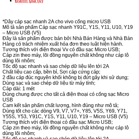
Đánh giá (0)
*Dây cáp sạc nhanh 2A cho vivo cổng micro USB
Mô tả sản phẩm Cáp sạc nhanh Y91C, Y1S, Y11, U10, Y19
– Micro USB (V5)
Đây là sản phẩm được bán bởi Nhà Bán Hàng và Nhà Bán
Hàng có trách nhiệm xuất hóa đơn theo luật hiện hành.
Tương thích với điện thoại Vv có đầu sạc Micro USB;
Cáp zin theo máy, lõi đồng nguyên chất không như cáp lô
dùng lõi nhôm;
Tốc độ sạc nhanh và sao chép dữ liệu lên tới 2A
Chất liệu cao cấp, bền bỉ, Sợi cáp cứng cáp;
2 đầu cáp đúc nguyên khối không bị đứt gãy khi sử dụng;
Dùng sạc và sao chép dữ liệu từ máy tính;
Cáp dài: 1 mét
Dùng chung được cho tất cả điện thoại có cổng sạc Micro
USB
Cam kết sản phẩm chất lượng, hình đúng như mô tả;
Dùng tốt cho các dòng V9, V7, V7+, Y85, V5S, Y69, Y71,
Y55S, Y53, Y91C, Y1S, Y11, U10, Y19 – Micro USB (V5)
Tương thích với điện thoại có đầu sạc Micro USB;
Cáp zin theo máy, lõi đồng nguyên chất không như cáp lô
dùng lõi nhôm;
Tốc độ sạc nhanh và sao chép dữ liệu lên tới 2A