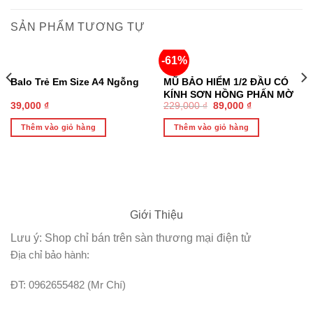
SẢN PHẨM TƯƠNG TỰ
-61%
Balo Trẻ Em Size A4 Ngỗng
MŨ BẢO HIỂM 1/2 ĐẦU CÓ
KÍNH SƠN HỒNG PHẤN MỜ
39,000
₫
229,000
₫
89,000
₫
BLUE SEA A104K CHÍNH
HÃNG
Thêm vào giỏ hàng
Thêm vào giỏ hàng
Giới Thiệu
Lưu ý: Shop chỉ bán trên sàn thương mại điện tử
Địa chỉ bảo hành:
ĐT: 0962655482 (Mr Chí)