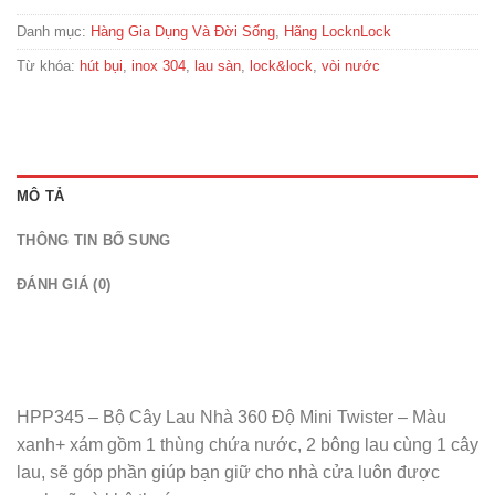
Danh mục:
Hàng Gia Dụng Và Đời Sống
,
Hãng LocknLock
Từ khóa:
hút bụi
,
inox 304
,
lau sàn
,
lock&lock
,
vòi nước
MÔ TẢ
THÔNG TIN BỔ SUNG
ĐÁNH GIÁ (0)
HPP345 – Bộ Cây Lau Nhà 360 Độ Mini Twister – Màu
xanh+ xám gồm 1 thùng chứa nước, 2 bông lau cùng 1 cây
lau, sẽ góp phần giúp bạn giữ cho nhà cửa luôn được