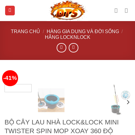
Skip
to
content
TRANG CHỦ
/
HÀNG GIA DỤNG VÀ ĐỜI SỐNG
/
HÃNG LOCKNLOCK
-41%
BỘ CÂY LAU NHÀ LOCK&LOCK MINI
TWISTER SPIN MOP XOAY 360 ĐỘ