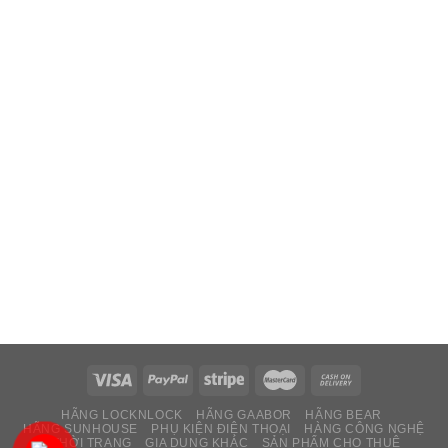
HÃNG LOCKNLOCK
HÃNG GAABOR
HÃNG BEAR
HÃNG SUNHOUSE
PHỤ KIỆN ĐIỆN THOẠI
HÀNG CÔNG NGHỆ
THỜI TRANG
GIA DỤNG KHÁC
SẢN PHẨM CHO THUÊ