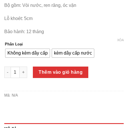
Bộ gồm: Vòi nước, ren răng, óc vặn
Lỗ khoét: 5cm
Bảo hành: 12 tháng
XÓA
Phân Loại
Không kèm dây cấp
kèm dây cấp nước
Vòi lavabo nóng lạnh Inox SUS 304 nguyên khối 19cm (Kiểu V
Thêm vào giỏ hàng
Mã:
N/A