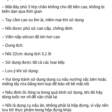
– Mặt đáy phủ 3 lớp chân không cho độ bền cao, không bị
biến dạn qua thời gian
– Tay cầm cao su êm ái, mềm mại khi sử dụng
– Nồi được phủ sứ cao cấp, chống dính
– Viền nắp silicon độ kín hơi cao
– Dung tích:
+ Nồi 22cm: dung tích 3,1 lít
– Sử dụng được tất cả các loại bếp
– Lưu ý khi sử dụng:
+ Vui lòng tránh sử dụng dụng cụ nấu nướng sắc bén hoặc
miếng tẩy rửa bằng kim loại để bảo vệ bề mặt nồi
+ Nếu đinh ốc lỏng ra trong quá trình sử dụng, khi đó hãy
dùng tuốc nơ vít để vặn chặt lại
+ Nồi là dụng cụ nấu ăn, không phải là hộp đựng, vì vậy nên
lưu trữ thực phẩm trong hộp đựng khác