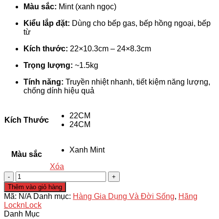
Màu sắc:
Mint (xanh ngọc)
Kiểu lắp đặt:
Dùng cho bếp gas, bếp hồng ngoại, bếp
từ
Kích thước:
22×10.3cm – 24×8.3cm
Trọng lượng:
~1.5kg
Tính năng:
Truyền nhiệt nhanh, tiết kiệm năng lượng,
chống dính hiệu quả
22CM
Kích Thước
24CM
Xanh Mint
Màu sắc
Xóa
Thanh
Lý
Thêm vào giỏ hàng
Nồi
Mã:
N/A
Danh mục:
Hàng Gia Dụng Và Đời Sống
,
Hãng
Suit
LocknLock
LocknLock
Danh Mục