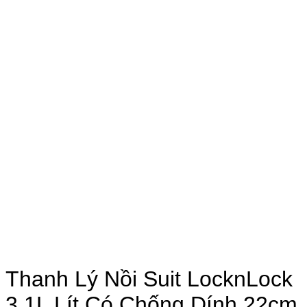
Thanh Lý Nồi Suit LocknLock
3.1L Lít Có Chống Dính 22cm