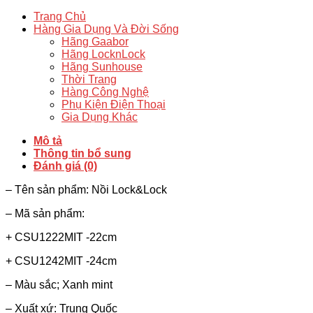
3.1L
Lít
Trang Chủ
Có
Hàng Gia Dụng Và Đời Sống
Chống
Hãng Gaabor
Dính
Hãng LocknLock
22cm
Hãng Sunhouse
24cm
Thời Trang
-
Hàng Công Nghệ
CSU1222MIT
Phụ Kiện Điện Thoại
CSU1242MIT
Gia Dụng Khác
-
Xanh
Mô tả
Mint
Thông tin bổ sung
số
Đánh giá (0)
lượng
– Tên sản phẩm: Nồi Lock&Lock
– Mã sản phẩm:
+ CSU1222MIT -22cm
+ CSU1242MIT -24cm
– Màu sắc; Xanh mint
– Xuất xứ: Trung Quốc