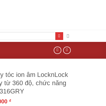
y tóc ion âm LocknLock
ấy từ 360 độ, chức năng
A316GRY
,000
₫