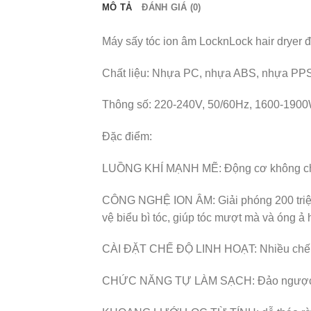
MÔ TẢ
ĐÁNH GIÁ (0)
Máy sấy tóc ion âm LocknLock hair dryer
Chất liệu: Nhựa PC, nhựa ABS, nhựa PP
Thông số: 220-240V, 50/60Hz, 1600-1900
Đặc điểm:
LUỒNG KHÍ MẠNH MẼ: Động cơ không chổi 
CÔNG NGHỆ ION ÂM: Giải phóng 200 triệu i
vệ biểu bì tóc, giúp tóc mượt mà và óng ả 
CÀI ĐẶT CHẾ ĐỘ LINH HOẠT: Nhiều chế độ
CHỨC NĂNG TỰ LÀM SẠCH: Đảo ngược hướng 