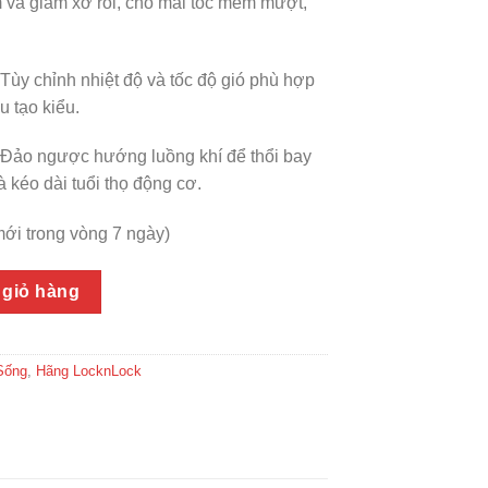
m và giảm xơ rối, cho mái tóc mềm mượt,
Tùy chỉnh nhiệt độ và tốc độ gió phù hợp
u tạo kiểu.
Đảo ngược hướng luồng khí để thổi bay
và kéo dài tuổi thọ động cơ.
 mới trong vòng 7 ngày)
LocknLock hair dryer đầu sấy từ 360 độ, chức năng tự làm sạch
 giỏ hàng
Sống
,
Hãng LocknLock