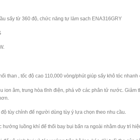
 đầu sấy từ 360 độ, chức năng tự làm sạch ENA316GRY
S
W.
than , tốc độ cao 110,000 vòng/phút giúp sấy khô tóc nhanh 
on âm, trung hòa tĩnh điện, phá vỡ các phân tử nước. Giảm thi
hơn.
 tùy chỉnh để người dùng tùy ý lựa chọn theo nhu cầu.
luồng khí để thổi bay bụi bẩn ra ngoài nhằm duy trì hiệu s