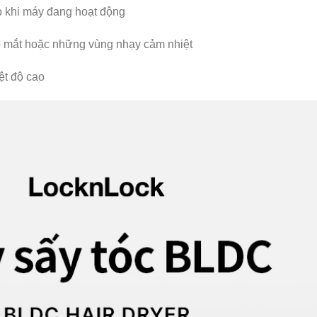
ào khi máy đang hoạt động
o mắt hoặc những vùng nhạy cảm nhiệt
ệt độ cao