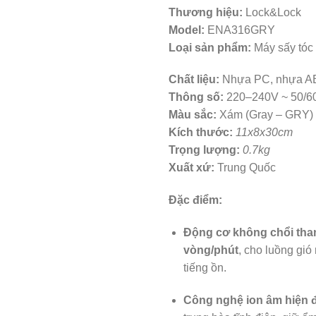
Thương hiệu:
Lock&Lock
Model:
ENA316GRY
Loại sản phẩm:
Máy sấy tóc 
Chất liệu:
Nhựa PC, nhựa AB
Thông số:
220–240V ~ 50/6
Màu sắc:
Xám (Gray – GRY)
Kích thước:
11x8x30cm
Trọng lượng:
0.7kg
Xuất xứ:
Trung Quốc
Đặc điểm:
Động cơ không chổi tha
vòng/phút
, cho luồng gi
tiếng ồn.
Công nghệ ion âm hiện đ