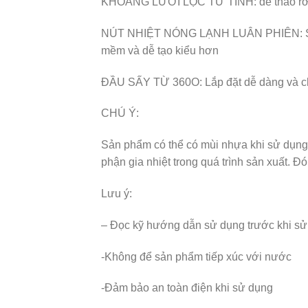
KHOANG LƯỚI LỌC TỪ TÍNH: dễ tháo rời để
NÚT NHIỆT NÓNG LẠNH LUÂN PHIÊN: Sự luân
mềm và dễ tạo kiểu hơn
ĐẦU SẤY TỪ 360O: Lắp đặt dễ dàng và chắ
CHÚ Ý:
Sản phẩm có thể có mùi nhựa khi sử dụng l
phận gia nhiệt trong quá trình sản xuất. Đ
Lưu ý:
– Đọc kỹ hướng dẫn sử dụng trước khi s
-Không để sản phẩm tiếp xúc với nước
-Đảm bảo an toàn điện khi sử dụng