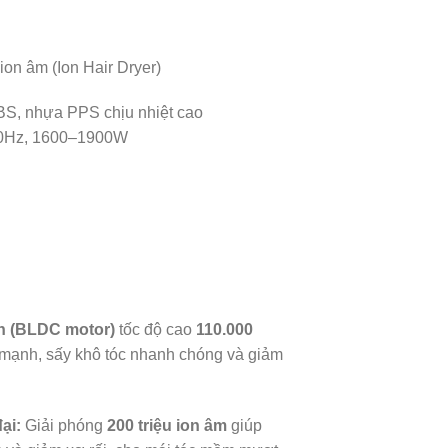
ion âm (Ion Hair Dryer)
S, nhựa PPS chịu nhiệt cao
0Hz, 1600–1900W
n (BLDC motor)
tốc độ cao
110.000
ó mạnh, sấy khô tóc nhanh chóng và giảm
ại:
Giải phóng
200 triệu ion âm
giúp