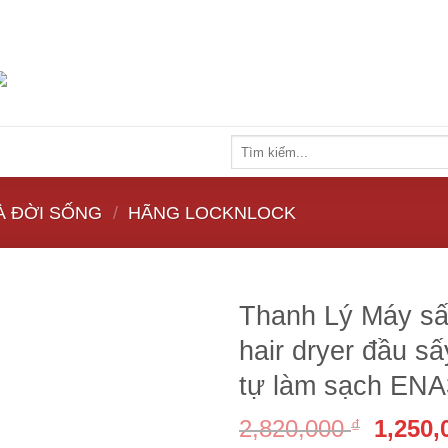
Tìm
kiếm:
À ĐỜI SỐNG
/
HÃNG LOCKNLOCK
Thanh Lý Máy sấ
hair dryer đầu s
tự làm sạch EN
2,820,000
1,250
₫