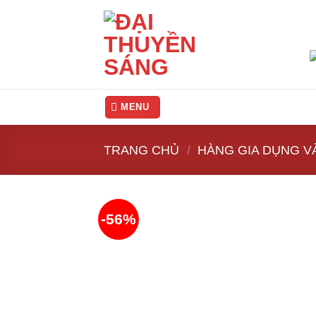
Skip
to
content
MENU
TRANG CHỦ
/
HÀNG GIA DỤNG V
-56%