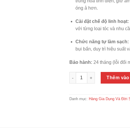
trung hòa tĩnh điện, giữ ẩ
óng ả hơn.
Cài đặt chế độ linh hoạt:
với từng loại tóc và nhu cầ
Chức năng tự làm sạch:
bụi bẩn, duy trì hiệu suất 
Bảo hành:
24 tháng (lỗi đổi
Thanh Lý Máy sấy tóc ion âm 
Thêm vào
Danh mục:
Hàng Gia Dụng Và Đời 