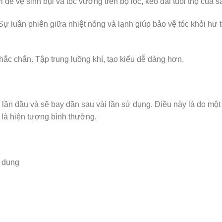
 vệ sinh bụi và tóc vướng trên bộ lọc, kéo dài tuổi thọ của 
 phiên giữa nhiệt nóng và lạnh giúp bảo vệ tóc khỏi hư tổn 
c chắn. Tập trung luồng khí, tạo kiểu dễ dàng hơn.
ần đầu và sẽ bay dần sau vài lần sử dụng. Điều này là do một s
ó là hiện tượng bình thường.
ử dụng