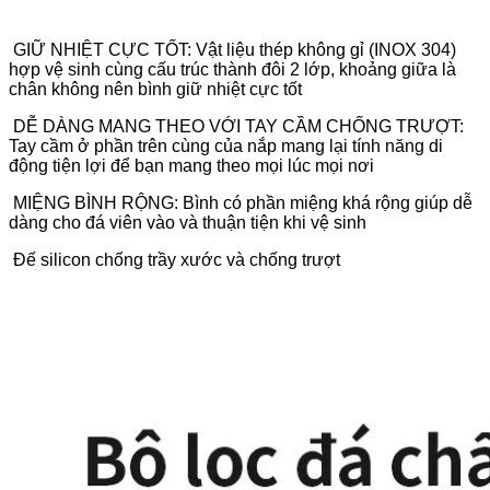
️ GIỮ NHIỆT CỰC TỐT: Vật liệu thép không gỉ (INOX 304)
hợp vệ sinh cùng cấu trúc thành đôi 2 lớp, khoảng giữa là
chân không nên bình giữ nhiệt cực tốt
️ DỄ DÀNG MANG THEO VỚI TAY CẦM CHỐNG TRƯỢT:
Tay cầm ở phần trên cùng của nắp mang lại tính năng di
động tiện lợi để bạn mang theo mọi lúc mọi nơi
️ MIỆNG BÌNH RỘNG: Bình có phần miệng khá rộng giúp dễ
dàng cho đá viên vào và thuận tiện khi vệ sinh
️ Đế silicon chống trầy xước và chống trượt