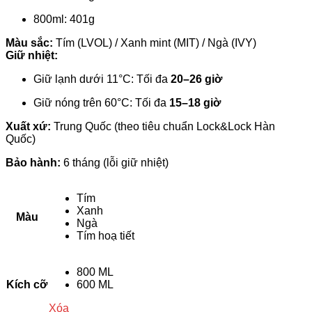
800ml: 401g
Màu sắc:
Tím (LVOL) / Xanh mint (MIT) / Ngà (IVY)
Giữ nhiệt:
Giữ lạnh dưới 11°C: Tối đa
20–26 giờ
Giữ nóng trên 60°C: Tối đa
15–18 giờ
Xuất xứ:
Trung Quốc (theo tiêu chuẩn Lock&Lock Hàn
Quốc)
Bảo hành:
6 tháng (lỗi giữ nhiệt)
Tím
Xanh
Màu
Ngà
Tím hoạ tiết
800 ML
Kích cỡ
600 ML
Xóa