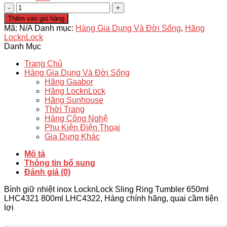
Thanh
lý
Thêm vào giỏ hàng
Bình
Mã:
N/A
Danh mục:
Hàng Gia Dụng Và Đời Sống
,
Hãng
giữ
LocknLock
nhiệt
Danh Mục
LocknLock
Sling
Trang Chủ
Ring
Hàng Gia Dụng Và Đời Sống
Tumbler
Hãng Gaabor
650ml
Hãng LocknLock
LHC4321,
Hãng Sunhouse
800ml
Thời Trang
LHC4322
Hàng Công Nghệ
-
Phụ Kiện Điện Thoại
Chính
Gia Dụng Khác
hãng
số
Mô tả
lượng
Thông tin bổ sung
Đánh giá (0)
Bình giữ nhiệt inox LocknLock Sling Ring Tumbler 650ml
LHC4321 800ml LHC4322, Hàng chính hãng, quai cầm tiện
lợi