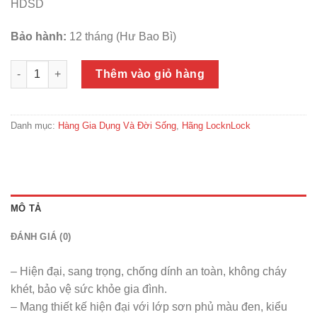
HDSD
Bảo hành:
12 tháng (Hư Bao Bì)
Thanh Lý Bếp nướng điện LOCk&LOCK EJG211 - Hàng Chính 
Thêm vào giỏ hàng
Danh mục:
Hàng Gia Dụng Và Đời Sống
,
Hãng LocknLock
MÔ TẢ
ĐÁNH GIÁ (0)
– Hiện đại, sang trọng, chống dính an toàn, không cháy
khét, bảo vệ sức khỏe gia đình.
– Mang thiết kế hiện đại với lớp sơn phủ màu đen, kiểu