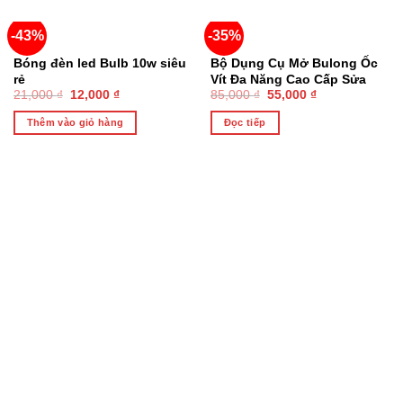
-43%
-35%
HẾT HÀNG
Bóng đèn led Bulb 10w siêu
Bộ Dụng Cụ Mở Bulong Ốc
rẻ
Vít Đa Năng Cao Cấp Sửa
21,000
₫
12,000
₫
85,000
₫
55,000
₫
Chữa 46 món chi tiết , Đồ
Nghề Sửa Xe
Thêm vào giỏ hàng
Đọc tiếp