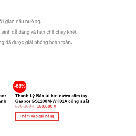
hời gian nấu nướng.
ệ sinh dễ dàng và hạn chế cháy khét.
ong đã được giải phóng hoàn toàn.
-68%
-44%
bor
Thanh Lý Bàn ủi hơi nước cầm tay
ạnh
Gaabor GS1200M-WH01A công suất
570,000
₫
180,000
₫
1200W dung tích 100ml
Thêm vào giỏ hàng