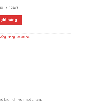
 mới 7 ngày)
Dung Tích 6 Lít Lock&Lock EJP666SLV - Chính hãng số lượng
 giỏ hàng
Sống
,
Hãng LocknLock
hổ biến chỉ với một chạm: