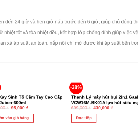
n đến 24 giờ và hẹn giờ nấu trước đến 6 giờ, giúp chủ động t
 nhiệt tốt và tỏa nhiệt đều, kết hợp lớp chống dính giúp việc v
an xả áp suất an toàn, nắp nồi chỉ mở được khi áp suất bên tr
-38%
HẾT HÀNG
Xay Sinh Tố Cầm Tay Cao Cấp
Thanh Lý máy hút bụi 2in1 Gaa
 Juicer 600ml
VCW16M-BK01A lực hút siêu m
000
₫
95,000
₫
699,000
₫
430,000
₫
êm vào giỏ hàng
Đọc tiếp