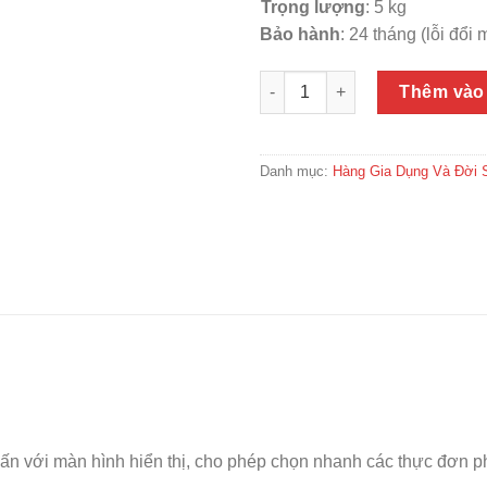
Trọng lượng
: 5 kg
Bảo hành
: 24 tháng (lỗi đổi
Nồi Áp Suất Điện Tử Đa Năng 
Thêm vào
Danh mục:
Hàng Gia Dụng Và Đời 
ấn với màn hình hiển thị, cho phép chọn nhanh các thực đơn p