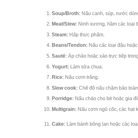
Soup/Broth:
Nấu canh, súp, nước dùng
Meat/Stew:
Ninh xương, hầm các loại th
Steam:
Hấp thực phẩm.
Beans/Tendon:
Nấu các loại đậu hoặc
Sauté:
Áp chảo hoặc xào trực tiếp trong
Yogurt:
Làm sữa chua.
Rice:
Nấu cơm trắng.
Slow cook:
Chế độ nấu chậm bảo toàn
Porridge:
Nấu cháo cho bé hoặc gia đì
Multigrain:
Nấu cơm ngũ cốc, các hạt k
Cake:
Làm bánh bông lan hoặc các loạ