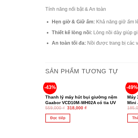
Tính năng nổi bật & An toàn
Hẹn giờ & Giữ ấm:
Khả năng giữ ấm lê
Thiết kế lòng nồi:
Lòng nồi dày giúp giữ
An toàn tối đa:
Nồi được trang bị các v
SẢN PHẨM TƯƠNG TỰ
-43%
-49%
HẾT HÀNG
Thanh lý máy hút bụi giường nệm
Máy 
Gaabor VCD10M-WH02A có tia UV
Mini
559,000
₫
318,000
₫
185,
diệt khuẩn
Đọc tiếp
Th