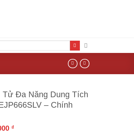
n Tử Đa Năng Dung Tích
 EJP666SLV – Chính
,000
₫