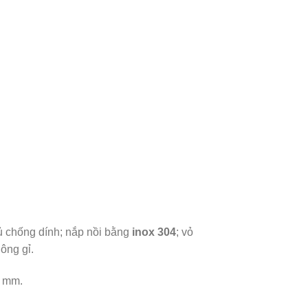
 chống dính; nắp nồi bằng
inox 304
; vỏ
ông gỉ.
0 mm.