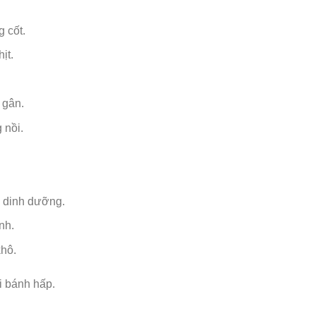
 cốt.
ịt.
 gân.
 nồi.
 dinh dưỡng.
nh.
hô.
i bánh hấp.