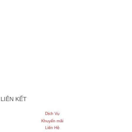
Mặt 5 lỗ dòng s-cla
schneider- 35AVH
32,000
₫
18,000
₫
Thêm vào giỏ hàng
LIÊN KẾT
Dịch Vụ
Khuyến mãi
Liên Hệ