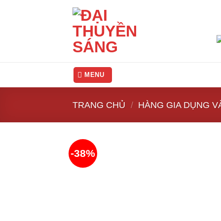
Skip
to
content
MENU
TRANG CHỦ
/
HÀNG GIA DỤNG V
-38%