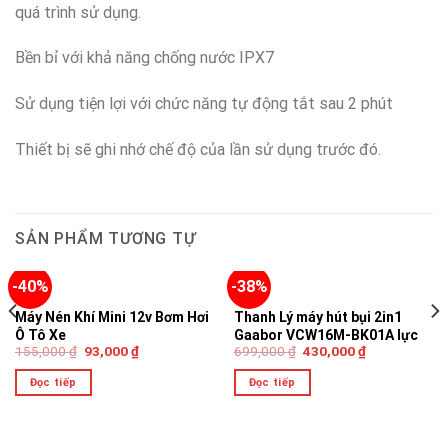
quá trình sử dụng.
Bền bỉ với khả năng chống nước IPX7
Sử dụng tiện lợi với chức năng tự động tắt sau 2 phút
Thiết bị sẽ ghi nhớ chế độ của lần sử dụng trước đó.
SẢN PHẨM TƯƠNG TỰ
-40%
-38%
HẾT HÀNG
HẾT HÀNG
Máy Nén Khí Mini 12v Bơm Hơi
Thanh Lý máy hút bụi 2in1
Ô Tô Xe
Gaabor VCW16M-BK01A lực
155,000
₫
93,000
₫
699,000
₫
430,000
₫
hút siêu mạnh
Đọc tiếp
Đọc tiếp