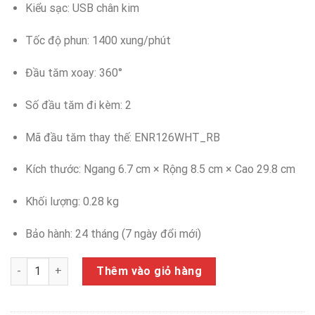
Kiểu sạc: USB chân kim
Tốc độ phun: 1400 xung/phút
Đầu tăm xoay: 360°
Số đầu tăm đi kèm: 2
Mã đầu tăm thay thế: ENR126WHT_RB
Kích thước: Ngang 6.7 cm × Rộng 8.5 cm × Cao 29.8 cm
Khối lượng: 0.28 kg
Bảo hành: 24 tháng (7 ngày đổi mới)
Máy Tăm Nước LocknLock ENR164WHT 300ml, Hàng Chính Hãng,
Thêm vào giỏ hàng