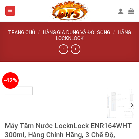
Skip
to
content
TRANG CHỦ
/
HÀNG GIA DỤNG VÀ ĐỜI SỐNG
/
HÃNG
LOCKNLOCK
-42%
Máy Tăm Nước LocknLock ENR164WHT
300ml, Hàng Chính Hãng, 3 Chế Độ,