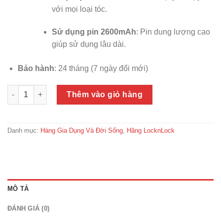
với mọi loại tóc.
Sử dụng pin 2600mAh
: Pin dung lượng cao
giúp sử dụng lâu dài.
Bảo hành
: 24 tháng (7 ngày đổi mới)
Máy duỗi tóc không dây LocknLock Premium cordless hair str
Thêm vào giỏ hàng
Danh mục:
Hàng Gia Dụng Và Đời Sống
,
Hãng LocknLock
MÔ TẢ
ĐÁNH GIÁ (0)