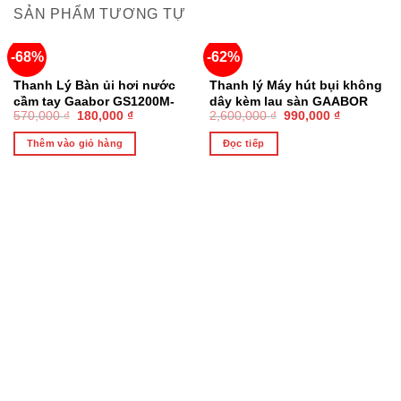
SẢN PHẨM TƯƠNG TỰ
-68%
-62%
HẾT HÀNG
Thanh Lý Bàn ủi hơi nước
Thanh lý Máy hút bụi không
cầm tay Gaabor GS1200M-
dây kèm lau sàn GAABOR
570,000
₫
180,000
₫
2,600,000
₫
990,000
₫
WH01A công suất 1200W
GVCL-D10Amax
dung tích 100ml
Thêm vào giỏ hàng
Đọc tiếp