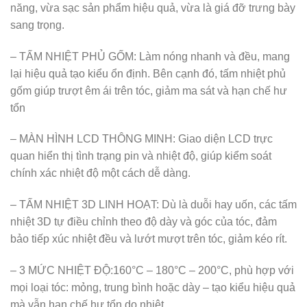
năng, vừa sạc sản phẩm hiệu quả, vừa là giá đỡ trưng bày
sang trọng.
– TẤM NHIỆT PHỦ GỐM: Làm nóng nhanh và đều, mang
lại hiệu quả tạo kiểu ổn định. Bên cạnh đó, tấm nhiệt phủ
gốm giúp trượt êm ái trên tóc, giảm ma sát và hạn chế hư
tổn
– MÀN HÌNH LCD THÔNG MINH: Giao diện LCD trực
quan hiển thị tình trạng pin và nhiệt độ, giúp kiểm soát
chính xác nhiệt độ một cách dễ dàng.
– TẤM NHIỆT 3D LINH HOẠT: Dù là duỗi hay uốn, các tấm
nhiệt 3D tự điều chỉnh theo độ dày và góc của tóc, đảm
bảo tiếp xúc nhiệt đều và lướt mượt trên tóc, giảm kéo rít.
– 3 MỨC NHIỆT ĐỘ:160°C – 180°C – 200°C, phù hợp với
mọi loại tóc: mỏng, trung bình hoặc dày – tạo kiểu hiệu quả
mà vẫn hạn chế hư tổn do nhiệt.