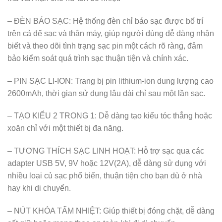
– ĐÈN BÁO SẠC: Hệ thống đèn chỉ báo sạc được bố trí
trên cả đế sạc và thân máy, giúp người dùng dễ dàng nhận
biết và theo dõi tình trạng sạc pin một cách rõ ràng, đảm
bảo kiểm soát quá trình sạc thuận tiện và chính xác.
– PIN SẠC LI-ION: Trang bị pin lithium-ion dung lượng cao
2600mAh, thời gian sử dụng lâu dài chỉ sau một lần sạc.
– TẠO KIỂU 2 TRONG 1: Dễ dàng tạo kiểu tóc thẳng hoặc
xoăn chỉ với một thiết bị đa năng.
– TƯƠNG THÍCH SẠC LINH HOẠT: Hỗ trợ sạc qua các
adapter USB 5V, 9V hoặc 12V(2A), dễ dàng sử dụng với
nhiều loại củ sạc phổ biến, thuận tiện cho bạn dù ở nhà
hay khi di chuyển.
– NÚT KHÓA TẤM NHIỆT: Giúp thiết bị đóng chặt, dễ dàng