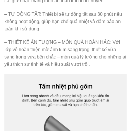
cất giữ hoặc mang theo an toàn khi đi di chuyển.
– TỰ ĐỘNG TẮT: Thiết bị sẽ tự động tắt sau 30 phút nếu
không hoạt động, giúp hạn chế quá nhiệt và đảm bảo an
toàn khi sử dụng
– THIẾT KẾ ẤN TƯỢNG – MÓN QUÀ HOÀN HẢO: Với
lớp vỏ hoàn thiện mờ ánh kim sang trọng, thiết kế vừa
sang trọng vừa bền chắc – món quà lý tưởng cho những ai
yêu thích sự tinh tế và hiệu suất vượt trội.