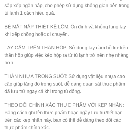
sắp xếp ngăn nắp, cho phép sử dụng không gian bên trong
tủ lạnh 1 cách hiệu quả.
BỀ MẶT NẮP THIẾT KẾ LÕM: Ổn định và không lung lay
khi xếp chồng hoặc di chuyển.
TAY CẦM TRÊN THÂN HỘP: Sử dụng tay cầm hỗ trợ trên
thân hộp giúp việc kéo hộp ra từ tủ lạnh trở nên nhẹ nhàng
hơn.
THÂN NHỰA TRONG SUỐT: Sử dụng vật liệu nhựa cao
cấp giúp tăng độ trong suốt, dễ dàng quan sát thực phẩm
đã lưu trữ ngay cả khi trong tủ đông.
THEO DÕI CHÍNH XÁC THỰC PHẨM VỚI KẸP NHÃN:
Bằng cách ghi tên thực phẩm hoặc ngày lưu trữ/hết hạn
trên các kẹp nhãn này, bạn có thể dễ dàng theo dõi các
thực phẩm chính xác.