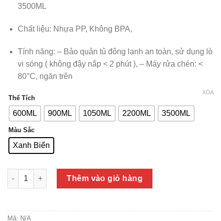
3500ML
Chất liệu: Nhựa PP, Không BPA,
Tính năng: – Bảo quản tủ đông lạnh an toàn, sử dụng lò
vi sóng ( không đậy nắp < 2 phút ), – Máy rửa chén: <
80°C, ngăn trên
XÓA
Thể Tích
600ML
900ML
1050ML
2200ML
3500ML
Màu Sắc
Xanh Biển
Hộp trữ đông và đựng thực phẩm LocknLock Freezer Fit dùng đ
Thêm vào giỏ hàng
Mã:
N/A