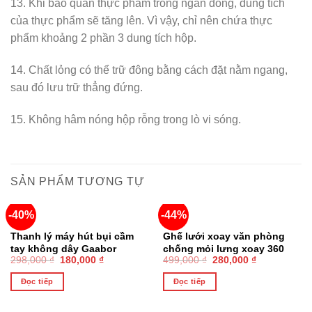
13. Khi bảo quản thực phẩm trong ngăn đông, dung tích
của thực phẩm sẽ tăng lên. Vì vậy, chỉ nên chứa thực
phẩm khoảng 2 phần 3 dung tích hộp.
14. Chất lỏng có thể trữ đông bằng cách đặt nằm ngang,
sau đó lưu trữ thẳng đứng.
15. Không hâm nóng hộp rỗng trong lò vi sóng.
SẢN PHẨM TƯƠNG TỰ
-40%
-44%
HẾT HÀNG
HẾT HÀNG
Thanh lý máy hút bụi cầm
Ghế lưới xoay văn phòng
tay không dây Gaabor
chống mỏi lưng xoay 360
298,000
₫
180,000
₫
499,000
₫
280,000
₫
GVCC-M3A2, 3 đầu hút
cao cấp
Đọc tiếp
Đọc tiếp