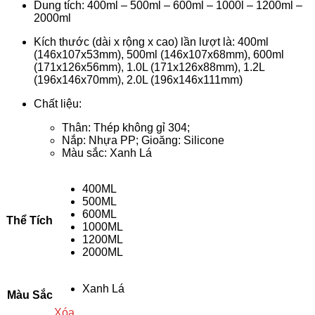
Dung tích: 400ml – 500ml – 600ml – 1000l – 1200ml –
2000ml
Kích thước (dài x rộng x cao) lần lượt là: 400ml
(146x107x53mm), 500ml (146x107x68mm), 600ml
(171x126x56mm), 1.0L (171x126x88mm), 1.2L
(196x146x70mm), 2.0L (196x146x111mm)
Chất liệu:
Thân: Thép không gỉ 304;
Nắp: Nhựa PP; Gioăng: Silicone
Màu sắc: Xanh Lá
400ML
500ML
600ML
Thể Tích
1000ML
1200ML
2000ML
Xanh Lá
Màu Sắc
Xóa