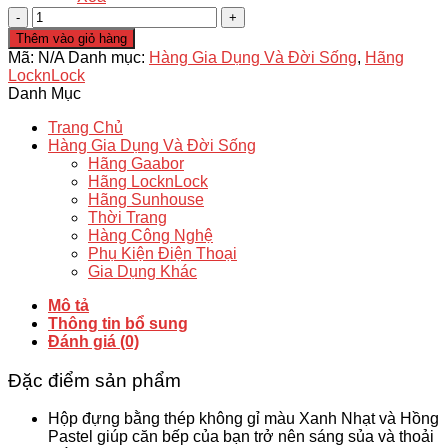
Hộp
đựng
Thêm vào giỏ hàng
thực
Mã:
N/A
Danh mục:
Hàng Gia Dụng Và Đời Sống
,
Hãng
phẩm
LocknLock
bằng
Danh Mục
thép
không
Trang Chủ
gỉ
Hàng Gia Dụng Và Đời Sống
LocknLock
Hãng Gaabor
Color
Hãng LocknLock
Coated
Hãng Sunhouse
STS
Thời Trang
Container
Hàng Công Nghệ
nhiều
Phụ Kiện Điện Thoại
dung
Gia Dụng Khác
tích
-
Mô tả
Xanh
Thông tin bổ sung
Lá
Đánh giá (0)
số
lượng
Đặc điểm sản phẩm
Hộp đựng bằng thép không gỉ màu Xanh Nhạt và Hồng
Pastel giúp căn bếp của bạn trở nên sáng sủa và thoải