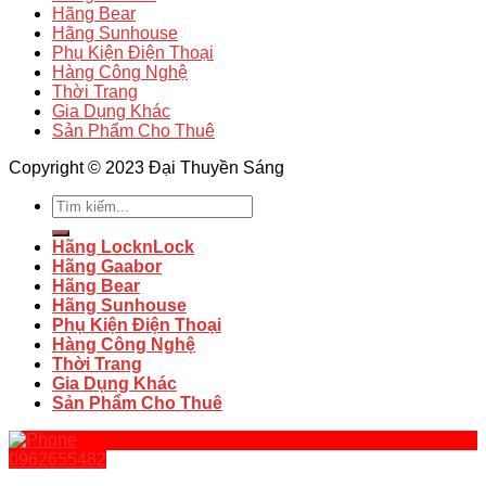
Hãng Bear
Hãng Sunhouse
Phụ Kiện Điện Thoại
Hàng Công Nghệ
Thời Trang
Gia Dụng Khác
Sản Phẩm Cho Thuê
Copyright © 2023 Đại Thuyền Sáng
Tìm
kiếm:
Hãng LocknLock
Hãng Gaabor
Hãng Bear
Hãng Sunhouse
Phụ Kiện Điện Thoại
Hàng Công Nghệ
Thời Trang
Gia Dụng Khác
Sản Phẩm Cho Thuê
0962655482