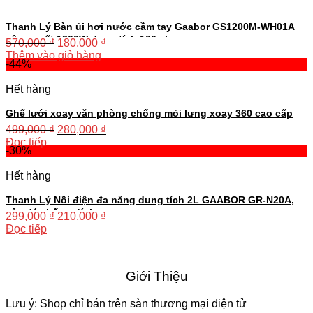
Thanh Lý Bàn ủi hơi nước cầm tay Gaabor GS1200M-WH01A
công suất 1200W dung tích 100ml
570,000
₫
180,000
₫
Thêm vào giỏ hàng
-44%
Hết hàng
Ghế lưới xoay văn phòng chống mỏi lưng xoay 360 cao cấp
499,000
₫
280,000
₫
Đọc tiếp
-30%
Hết hàng
Thanh Lý Nồi điện đa năng dung tích 2L GAABOR GR-N20A,
vân đá chống dính
299,000
₫
210,000
₫
Đọc tiếp
Giới Thiệu
Lưu ý: Shop chỉ bán trên sàn thương mại điện tử