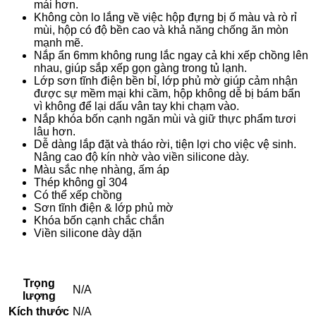
mái hơn.
Không còn lo lắng về việc hộp đựng bị ố màu và rò rỉ
mùi, hộp có độ bền cao và khả năng chống ăn mòn
mạnh mẽ.
Nắp ẩn 6mm không rung lắc ngay cả khi xếp chồng lên
nhau, giúp sắp xếp gọn gàng trong tủ lạnh.
Lớp sơn tĩnh điện bền bỉ, lớp phủ mờ giúp cảm nhận
được sự mềm mại khi cầm, hộp không dễ bị bám bẩn
vì không để lại dấu vân tay khi chạm vào.
Nắp khóa bốn cạnh ngăn mùi và giữ thực phẩm tươi
lâu hơn.
Dễ dàng lắp đặt và tháo rời, tiện lợi cho việc vệ sinh.
Nâng cao độ kín nhờ vào viền silicone dày.
Màu sắc nhẹ nhàng, ấm áp
Thép không gỉ 304
Có thể xếp chồng
Sơn tĩnh điện & lớp phủ mờ
Khóa bốn cạnh chắc chắn
Viền silicone dày dặn
Trọng
N/A
lượng
Kích thước
N/A