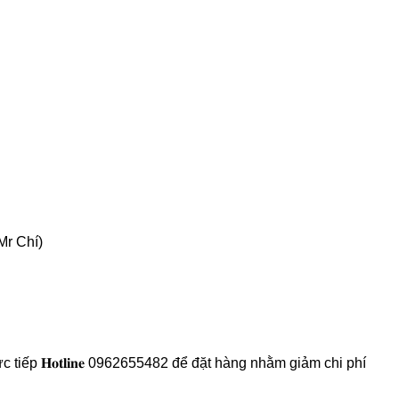
Mr Chí)
 tiếp 𝐇𝐨𝐭𝐥𝐢𝐧𝐞 0962655482 để đặt hàng nhằm giảm chi phí