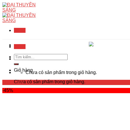
Skip
to
content
Menu
Menu
Tìm
kiếm:
Giỏ hàng
Chưa có sản phẩm trong giỏ hàng.
Chưa có sản phẩm trong giỏ hàng.
Trang chủ
-45%