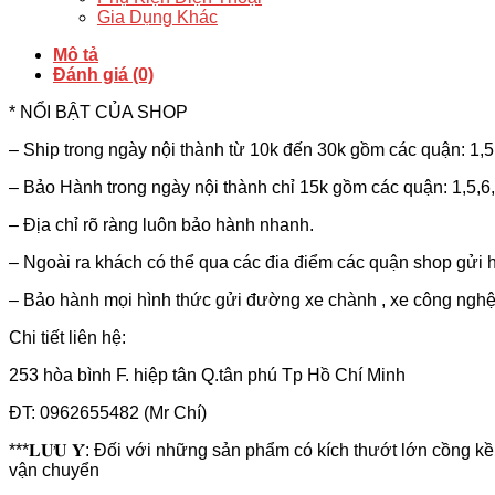
lượng
Gia Dụng Khác
Mô tả
Đánh giá (0)
* NỔI BẬT CỦA SHOP
– Ship trong ngày nội thành từ 10k đến 30k gồm các quận: 1,5
– Bảo Hành trong ngày nội thành chỉ 15k gồm các quận: 1,5,6
– Địa chỉ rõ ràng luôn bảo hành nhanh.
– Ngoài ra khách có thể qua các đia điểm các quận shop gửi h
– Bảo hành mọi hình thức gửi đường xe chành , xe công nghệ ,
Chi tiết liên hệ:
253 hòa bình F. hiệp tân Q.tân phú Tp Hồ Chí Minh
ĐT: 0962655482 (Mr Chí)
***𝐋𝐔̛𝐔 𝐘́: Đối với những sản phẩm có kích thướt lớn cồng kề
vận chuyển