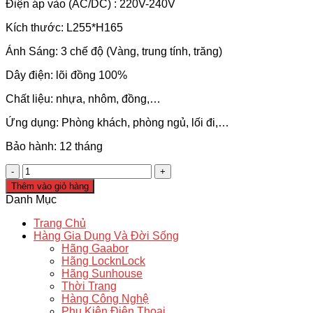
Điện áp vào (AC/DC) : 220V-240V
Kích thước: L255*H165
Ánh Sáng: 3 chế độ (Vàng, trung tính, trăng)
Dây điện: lõi đồng 100%
Chất liệu: nhựa, nhôm, đồng,…
Ứng dụng: Phòng khách, phòng ngủ, lối đi,…
Bảo hành: 12 tháng
Đèn
tường,
Thêm vào giỏ hàng
đèn
Danh Mục
vách,
lối
Trang Chủ
đi
Hàng Gia Dụng Và Đời Sống
trang
Hãng Gaabor
trí
Hãng LocknLock
3D
Hãng Sunhouse
-
Thời Trang
V5938
Hàng Công Nghệ
số
Phụ Kiện Điện Thoại