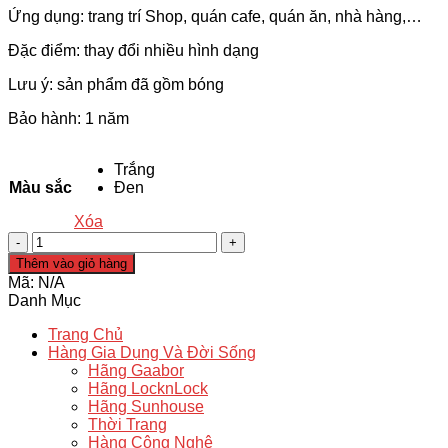
Ứng dụng: trang trí Shop, quán cafe, quán ăn, nhà hàng,…
Đặc điểm: thay đổi nhiều hình dạng
Lưu ý: sản phẩm đã gồm bóng
Bảo hành: 1 năm
Trắng
Màu sắc
Đen
Xóa
Chao
đèn
Thêm vào giỏ hàng
thả
Mã:
N/A
trần
Danh Mục
kiểu
dáng
Trang Chủ
nút
Hàng Gia Dụng Và Đời Sống
chai
Hãng Gaabor
-
Hãng LocknLock
Chuôi
Hãng Sunhouse
gỗ
Thời Trang
tặng
Hàng Công Nghệ