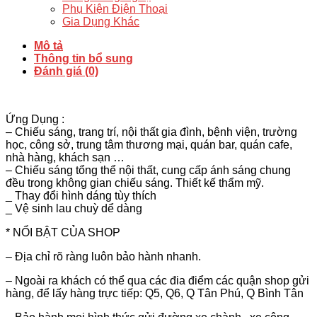
kèm
Phụ Kiện Điện Thoại
bóng
Gia Dụng Khác
NC350
số
Mô tả
lượng
Thông tin bổ sung
Đánh giá (0)
Ứng Dụng :
– Chiếu sáng, trang trí, nội thất gia đình, bệnh viện, trường
học, công sở, trung tâm thương mại, quán bar, quán cafe,
nhà hàng, khách sạn …
– Chiếu sáng tổng thể nội thất, cung cấp ánh sáng chung
đều trong không gian chiếu sáng. Thiết kế thẩm mỹ.
_ Thay đổi hình dáng tùy thích
_ Vệ sinh lau chuỳ dể dàng
* NỔI BẬT CỦA SHOP
– Địa chỉ rõ ràng luôn bảo hành nhanh.
– Ngoài ra khách có thể qua các đia điểm các quận shop gửi
hàng, để lấy hàng trực tiếp: Q5, Q6, Q Tân Phú, Q Bình Tân