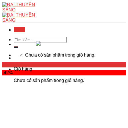
Skip
to
content
Menu
Menu
Tìm
kiếm:
Chưa có sản phẩm trong giỏ hàng.
Trang chủ
Giỏ hàng
-42%
Chưa có sản phẩm trong giỏ hàng.