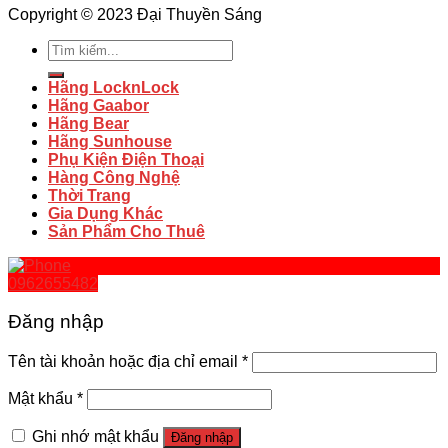
Copyright © 2023 Đại Thuyền Sáng
Tìm
kiếm:
Hãng LocknLock
Hãng Gaabor
Hãng Bear
Hãng Sunhouse
Phụ Kiện Điện Thoại
Hàng Công Nghệ
Thời Trang
Gia Dụng Khác
Sản Phẩm Cho Thuê
0962655482
Đăng nhập
Tên tài khoản hoặc địa chỉ email
*
Mật khẩu
*
Ghi nhớ mật khẩu
Đăng nhập