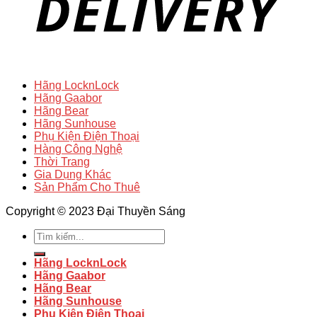
Hãng LocknLock
Hãng Gaabor
Hãng Bear
Hãng Sunhouse
Phụ Kiện Điện Thoại
Hàng Công Nghệ
Thời Trang
Gia Dụng Khác
Sản Phẩm Cho Thuê
Copyright © 2023 Đại Thuyền Sáng
Tìm
kiếm:
Hãng LocknLock
Hãng Gaabor
Hãng Bear
Hãng Sunhouse
Phụ Kiện Điện Thoại