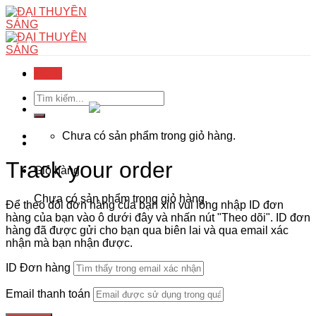
Skip
to
content
Menu
Menu
Tìm
kiếm:
Chưa có sản phẩm trong giỏ hàng.
Track your order
Giỏ hàng
Chưa có sản phẩm trong giỏ hàng.
Để theo dõi đơn hàng của bạn xin vui lòng nhập ID đơn
hàng của bạn vào ô dưới đây và nhấn nút "Theo dõi". ID đơn
hàng đã được gửi cho bạn qua biên lai và qua email xác
nhận mà bạn nhận được.
ID Đơn hàng
Email thanh toán