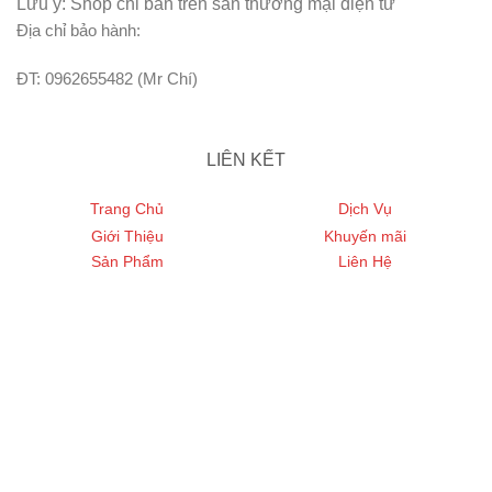
Lưu ý: Shop chỉ bán trên sàn thương mại điện tử
Địa chỉ bảo hành:
ĐT: 0962655482 (Mr Chí)
LIÊN KẾT
Trang Chủ
Dịch Vụ
Giới Thiệu
Khuyến mãi
Sản Phẩm
Liên Hệ